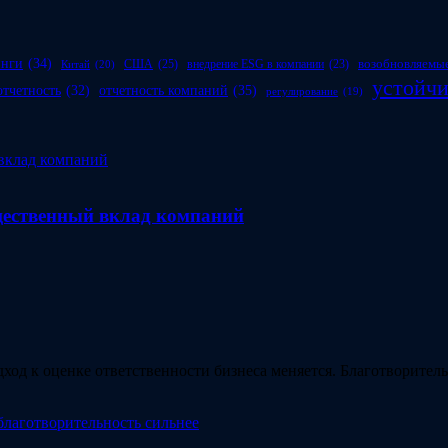
инги
(34)
возобновляемые
США
(25)
внедрение ESG в компании
(23)
Китай
(20)
устойчи
отчетность компаний
(35)
отчетность
(32)
регулирование
(19)
бщественный вклад компаний
ход к оценке ответственности бизнеса меняется. Благотворите