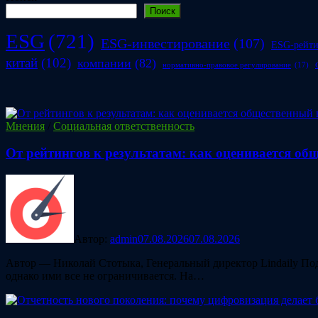
Поиск
ESG
(721)
ESG-инвестирование
(107)
ESG-рейт
китай
(102)
компании
(82)
нормативно-правовое регулирование
(17)
Мнения
/
Социальная ответственность
От рейтингов к результатам: как оценивается о
Автор:
admin
07.08.2026
07.08.2026
Автор — Николай Стотыка, Генеральный директор Lindaily Под
однако ими все не ограничивается. На…