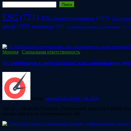
Поиск
ESG
(721)
ESG-инвестирование
(107)
ESG-рейт
китай
(102)
компании
(82)
нормативно-правовое регулирование
(17)
Мнения
/
Социальная ответственность
От рейтингов к результатам: как оценивается о
Автор:
admin
07.08.2026
07.08.2026
Автор — Николай Стотыка, Генеральный директор Lindaily Под
однако ими все не ограничивается. На…