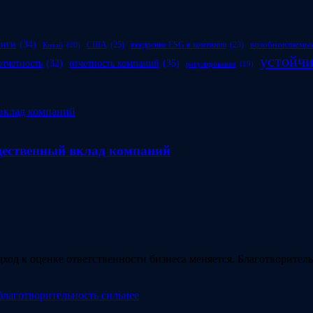
инги
(34)
возобновляемые
США
(25)
внедрение ESG в компании
(23)
Китай
(20)
устойчи
отчетность компаний
(35)
отчетность
(32)
регулирование
(19)
бщественный вклад компаний
ход к оценке ответственности бизнеса меняется. Благотворите