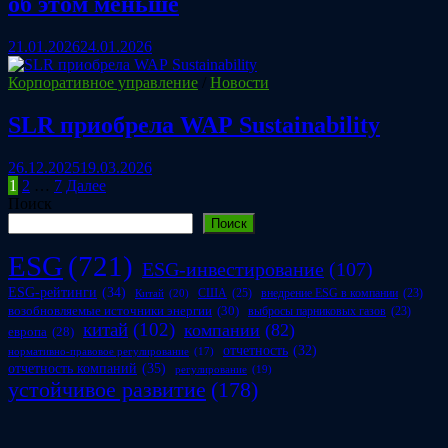
об этом меньше
21.01.2026
24.01.2026
Корпоративное управление
/
Новости
SLR приобрела WAP Sustainability
26.12.2025
19.03.2026
Пагинация
1
2
…
7
Далее
Поиск
записей
Поиск
ESG
(721)
ESG-инвестирование
(107)
ESG-рейтинги
(34)
США
(25)
внедрение ESG в компании
(23)
Китай
(20)
возобновляемые источники энергии
(30)
выбросы парниковых газов
(23)
китай
(102)
компании
(82)
европа
(28)
отчетность
(32)
нормативно-правовое регулирование
(17)
отчетность компаний
(35)
регулирование
(19)
устойчивое развитие
(178)