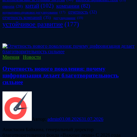
китай
(102)
компании
(82)
европа
(28)
отчетность
(32)
нормативно-правовое регулирование
(17)
отчетность компаний
(35)
регулирование
(19)
устойчивое развитие
(177)
Мнения
/
Новости
Отчетность нового поколения: почему
цифровизация делает благотворительность
сильнее
Автор:
admin
03.08.2026
31.07.2026
Анастасия Байкина, генеральный директор
благотворительного фонда «Важные люди» С 2026 года