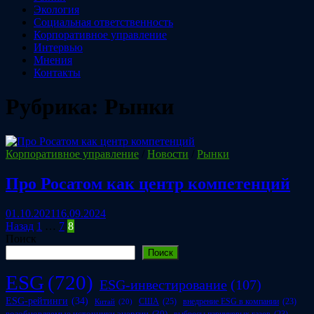
Экология
Социальная ответственность
Корпоративное управление
Интервью
Мнения
Контакты
Рубрика:
Рынки
Корпоративное управление
/
Новости
/
Рынки
Про Росатом как центр компетенций
01.10.2021
16.09.2024
Пагинация
Назад
1
…
7
8
Поиск
записей
Поиск
ESG
(720)
ESG-инвестирование
(107)
ESG-рейтинги
(34)
США
(25)
внедрение ESG в компании
(23)
Китай
(20)
возобновляемые источники энергии
(30)
выбросы парниковых газов
(23)