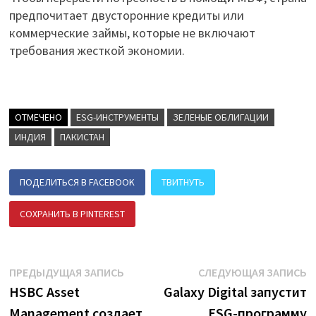
предпочитает двусторонние кредиты или
коммерческие займы, которые не включают
требования жесткой экономии.
ОТМЕЧЕНО
ESG-ИНСТРУМЕНТЫ
ЗЕЛЕНЫЕ ОБЛИГАЦИИ
ИНДИЯ
ПАКИСТАН
ПОДЕЛИТЬСЯ В FACEBOOK
ТВИТНУТЬ
СОХРАНИТЬ В PINTEREST
ПОДЕЛИТЬСЯ В ВК
Навигация
Предыдущая
С
ПРЕДЫДУЩАЯ ЗАПИСЬ
СЛЕДУЮЩАЯ ЗАПИСЬ
запись:
з
HSBC Asset
Galaxy Digital запустит
по
Management создает
ESG-программу