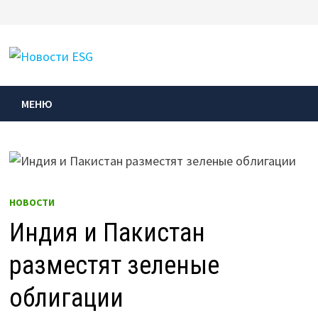
Перейти
к
МЕНЮ
содержимому
МЕНЮ
НОВОСТИ
Индия и Пакистан
разместят зеленые
облигации