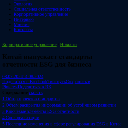
Экология
Социальная ответственность
Корпоративное управление
Интервью
Мнения
Контакты
Корпоративное управление
/
Новости
Китай выпускает стандарты
отчетности ESG для бизнеса
08.07.2024
14.08.2024
Поделиться в Facebook
Твитнуть
Сохранить в
Pinterest
Поделиться в ВК
Содержание
скрыть
1
Обзор проектов стандартов
2
Объем раскрытия информации об устойчивом развитии
3
Ключевые элементы ESG-отчетности
4
Срок реализации
5
Последние изменения в сфере регулирования ESG в Китае