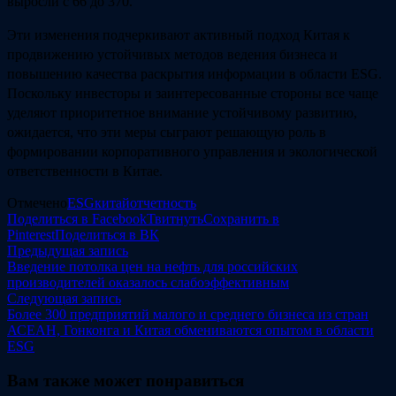
выросли с 66 до 370.
Эти изменения подчеркивают активный подход Китая к
продвижению устойчивых методов ведения бизнеса и
повышению качества раскрытия информации в области ESG.
Поскольку инвесторы и заинтересованные стороны все чаще
уделяют приоритетное внимание устойчивому развитию,
ожидается, что эти меры сыграют решающую роль в
формировании корпоративного управления и экологической
ответственности в Китае.
Отмечено
ESG
китай
отчетность
Поделиться в Facebook
Твитнуть
Сохранить в
Pinterest
Поделиться в ВК
Навигация
Предыдущая
Предыдущая запись
запись:
Введение потолка цен на нефть для российских
по
производителей оказалось слабоэффективным
записям
Следующая
Следующая запись
запись:
Более 300 предприятий малого и среднего бизнеса из стран
АСЕАН, Гонконга и Китая обмениваются опытом в области
ESG
Вам также может понравиться