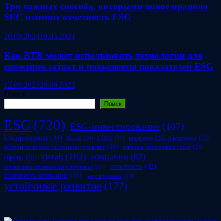
Три важных способа, которыми новое правило
SEC изменит отчетность ESG
26.03.2024
19.03.2024
Как BTR может использовать технологии для
снижения затрат и повышения показателей ESG
12.09.2023
20.09.2023
Поиск
Поиск
ESG
(720)
ESG-инвестирование
(107)
ESG-рейтинги
(34)
США
(25)
внедрение ESG в компании
(23)
Китай
(20)
возобновляемые источники энергии
(30)
выбросы парниковых газов
(23)
китай
(102)
компании
(82)
европа
(28)
отчетность
(32)
нормативно-правовое регулирование
(17)
отчетность компаний
(35)
регулирование
(19)
устойчивое развитие
(177)