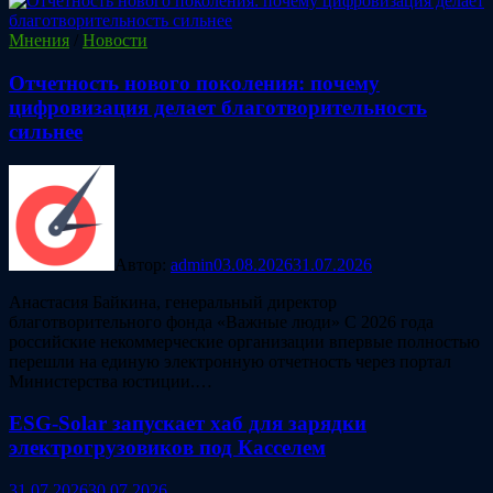
Мнения
/
Новости
Отчетность нового поколения: почему
цифровизация делает благотворительность
сильнее
Автор:
admin
03.08.2026
31.07.2026
Анастасия Байкина, генеральный директор
благотворительного фонда «Важные люди» С 2026 года
российские некоммерческие организации впервые полностью
перешли на единую электронную отчетность через портал
Министерства юстиции.…
ESG‑Solar запускает хаб для зарядки
электрогрузовиков под Касселем
31.07.2026
30.07.2026