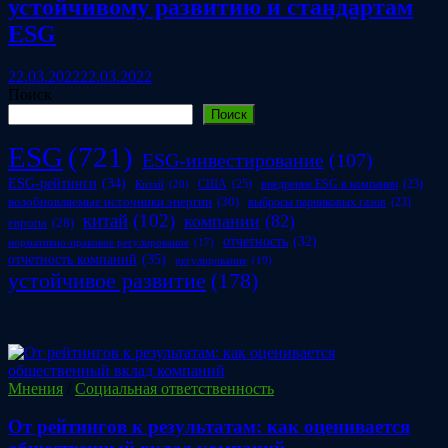
устойчивому развитию и стандартам
ESG
22.03.2022
22.03.2022
Поиск
Поиск
ESG
(721)
ESG-инвестирование
(107)
ESG-рейтинги
(34)
США
(25)
внедрение ESG в компании
(23)
Китай
(20)
возобновляемые источники энергии
(30)
выбросы парниковых газов
(23)
китай
(102)
компании
(82)
европа
(28)
отчетность
(32)
нормативно-правовое регулирование
(17)
отчетность компаний
(35)
регулирование
(19)
устойчивое развитие
(178)
Мнения
/
Социальная ответственность
От рейтингов к результатам: как оценивается