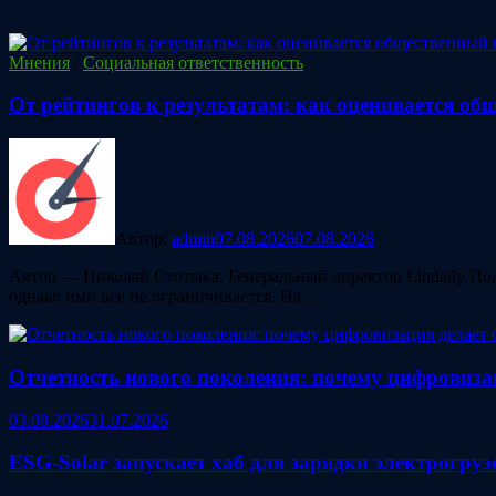
Мнения
/
Социальная ответственность
От рейтингов к результатам: как оценивается о
Автор:
admin
07.08.2026
07.08.2026
Автор — Николай Стотыка, Генеральный директор Lindaily Под
однако ими все не ограничивается. На…
Отчетность нового поколения: почему цифровиза
03.08.2026
31.07.2026
ESG‑Solar запускает хаб для зарядки электрогру