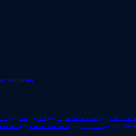
в энергии
инги
(34)
возобновляемые
США
(25)
внедрение ESG в компании
(23)
Китай
(20)
устойчи
отчетность компаний
(35)
отчетность
(32)
регулирование
(19)