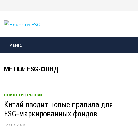
Перейти
к
МЕНЮ
содержимому
МЕНЮ
МЕТКА:
ESG-ФОНД
НОВОСТИ
/
РЫНКИ
Китай вводит новые правила для
ESG‑маркированных фондов
23.07.2026