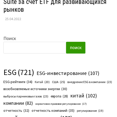
Suite за счет ETF для развивающихся
рынков
25.04.2022
Поиск
ПОИСК
ESG
(721)
ESG-инвестирование
(107)
ESG-рейтинги
(34)
США
(25)
внедрение ESG в компании
(23)
Китай
(20)
возобновляемые источники энергии
(30)
китай
(102)
европа
(28)
выбросы парниковых газов
(23)
компании
(82)
нормативно-правовое регулирование
(17)
отчетность компаний
(35)
отчетность
(32)
регулирование
(19)