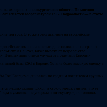
ся на их оценках и конкурентоспособности. По мнению
p. объясняется аббревиатурой ESG. Подробности — в статье.
ние три года. В то же время давление на европейские
ит европейские компании в невыгодное положение по сравнению
des-Benz и Unilever, также выражают недовольство.
и». Перспективы членов «лучше за пределами Европы».
рмативной базы ESG в Европе. Хотя на более высокую оценку в
ы TotalEnergies оценивалась по средним показателям крупных
ь ситуацию дальше. Exxon, в свою очередь, заявила, что ее
 года в улавливание углерода и низкоуглеродное топливо.