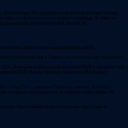
rs. Зеленый курс ЕС обязывает блок достичь нулевых чистых
н евро для финансирования зеленого перехода. В ответ на
ардов долларов из существующих фондов ЕС.
е принятия Закона о снижении инфляции (IRA).
лизуется быстрее, чем в Европе, где процессы идут медленнее.
в США. Немецкая коммунальная компания RWE в прошлом году
иректор RWE Маркус Креббер сказал, что IRA создает
р ING Groep NV Стивен ван Рейсвейк отметил, что США
ила «оторваны от реальности» и тормозят инвестиции. Он
членов. Это оставляет блок в основном с кредитами и