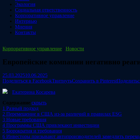
Экология
Социальная ответственность
Корпоративное управление
Интервью
Мнения
Контакты
Корпоративное управление
/
Новости
Европейские компании негативно реаги
25.03.2025
10.06.2025
Поделиться в Facebook
Твитнуть
Сохранить в Pinterest
Поделитьс
Екатерина Косарева
Содержание
скрыть
1
Разный подход
2
Перемещение в США из-за различий в правилах ESG
3
Новые требования
4
Программы США привлекают инвестиции
5
Бюрократия и требования
6
Инвесторы призывают автопроизводителей замедлить перехо