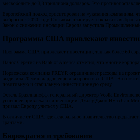
высвободить до 3,3 триллиона долларов. Это противопоставл
Европейский подход ориентирован на «указания компаниям, что
выбросов к 2050 году. Он также планирует сократить выбросы 
Закон о снижении инфляции Европа запустила Промышленный п
Программы США привлекают инвести
Программа США привлекает инвестиции, так как более 60 евро
Панос Серетис из Bank of America отметил, что многие корпор
Норвежская компания FREYR ограничивает расходы на проект
выделила 20 миллиардов евро для проектов в США. Это почти 
позитивную и стабильную инвестиционную среду.
Эстель Брахлианофф, генеральный директор Veolia Environne
успешнее привлекают инвестиции. Джосу Джон Имаз Сан Мигель
призвал Европу учиться у США.
В отличие от США, где федеральное правительство предлагает 
грантами.
Бюрократия и требования