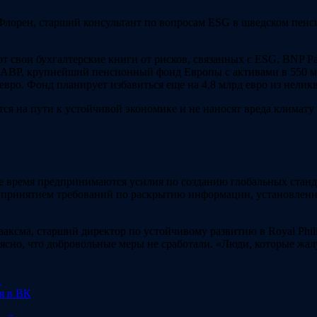
лорен, старший консультант по вопросам ESG в шведском пенс
вои бухгалтерские книги от рисков, связанных с ESG. BNP Par
ds ABP, крупнейший пенсионный фонд Европы с активами в 550 м
д евро. Фонд планирует избавиться еще на 4,8 млрд евро из нели
тся на пути к устойчивой экономике и не наносят вреда климат
е время предпринимаются усилия по созданию глобальных станд
 принятием требований по раскрытию информации, установлен
ааксма, старший директор по устойчивому развитию в Royal Phili
ясно, что добровольные меры не сработали. «Люди, которые жал
А
я в ВК