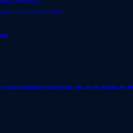
арейных материалов
льтации по отчетности для МСП
апы
ь страховщиков замолчать, но это не меняет их 