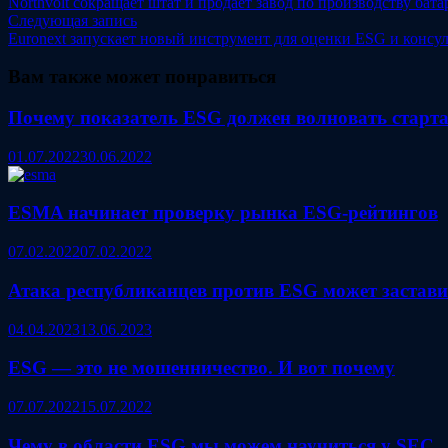
запись:
Northvolt сокращает штат и продает завод по производству бат
по
Следующая
Следующая запись
записям
запись:
Euronext запускает новый инструмент для оценки ESG и консу
Вам также может понравиться
Почему показатель ESG должен волновать старт
01.07.2022
30.06.2022
ESMA начинает проверку рынка ESG-рейтингов
07.02.2022
07.02.2022
Атака республиканцев против ESG может заставит
04.04.2023
13.06.2023
ESG — это не мошенничество. И вот почему
07.07.2022
15.07.2022
Чему в области ESG мы можем научиться у SEC