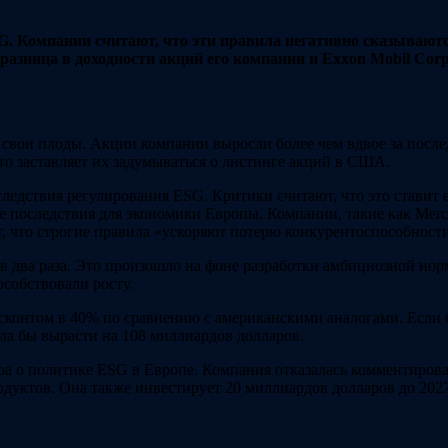
SG. Компании считают, что эти правила негативно сказывают
 разница в доходности акций его компании и Exxon Mobil Cor
 свои плоды. Акции компании выросли более чем вдвое за послед
Это заставляет их задумываться о листинге акций в США.
последствия регулирования ESG. Критики считают, что это став
 последствия для экономики Европы. Компании, такие как Merce
 что строгие правила «ускоряют потерю конкурентоспособност
 в два раза. Это произошло на фоне разработки амбициозной но
собствовали росту.
сконтом в 40% по сравнению с американскими аналогами. Если б
ла бы вырасти на 108 миллиардов долларов.
ра о политике ESG в Европе. Компания отказалась комментироват
дуктов. Она также инвестирует 20 миллиардов долларов до 2027