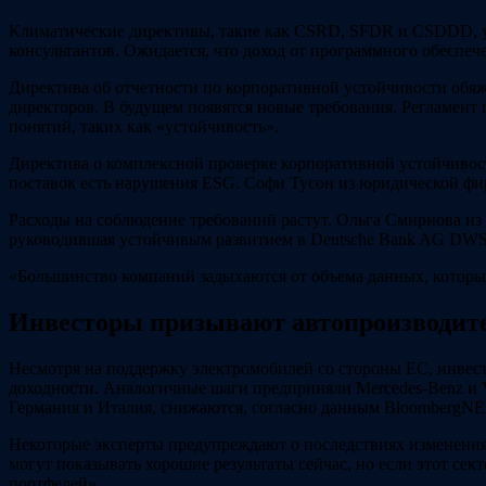
Климатические директивы, такие как CSRD, SFDR и CSDDD, у
консультантов. Ожидается, что доход от программного обеспече
Директива об отчетности по корпоративной устойчивости обяж
директоров. В будущем появятся новые требования. Регламент
понятий, таких как «устойчивость».
Директива о комплексной проверке корпоративной устойчивост
поставок есть нарушения ESG. Софи Тусон из юридической фи
Расходы на соблюдение требований растут. Ольга Смирнова из
руководившая устойчивым развитием в Deutsche Bank AG DWS,
«Большинство компаний задыхаются от объема данных, которы
Инвесторы призывают автопроизводите
Несмотря на поддержку электромобилей со стороны ЕС, инвест
доходности. Аналогичные шаги предприняли Mercedes-Benz и Vo
Германия и Италия, снижаются, согласно данным BloombergNE
Некоторые эксперты предупреждают о последствиях изменения к
могут показывать хорошие результаты сейчас, но если этот с
портфелей».