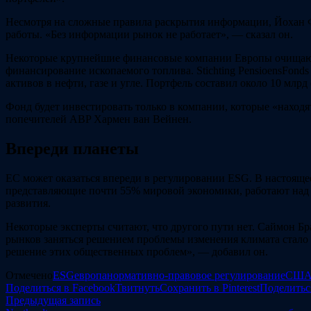
Несмотря на сложные правила раскрытия информации, Йохан Ф
работы. «Без информации рынок не работает», — сказал он.
Некоторые крупнейшие финансовые компании Европы очищают с
финансирование ископаемого топлива. Stichting PensioensFon
активов в нефти, газе и угле. Портфель составил около 10 млр
Фонд будет инвестировать только в компании, которые «находя
попечителей ABP Хармен ван Вейнен.
Впереди планеты
ЕС может оказаться впереди в регулировании ESG. В настояще
представляющие почти 55% мировой экономики, работают над
развития.
Некоторые эксперты считают, что другого пути нет. Саймон Бр
рынков заняться решением проблемы изменения климата стало 
решение этих общественных проблем», — добавил он.
Отмечено
ESG
европа
нормативно-правовое регулирование
СШ
Поделиться в Facebook
Твитнуть
Сохранить в Pinterest
Поделитьс
Навигация
Предыдущая
Предыдущая запись