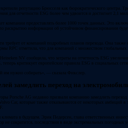
крепили репутацию Брюсселя как бюрократического центра. Т
ния для отчетности ESG более чем удвоится и достигнет 2,1 мил
ет компании предоставлять более 1000 точек данных. Это вклю
 по раскрытию информации об устойчивом финансировании будет
и требует от компаний подробных планов перехода. Она также о
рмы RPC отметила, что для компаний с множеством глобальных 
 Heineken NV сообщила, что затраты на отчетность ESG увеличи
 теперь критикует европейские правила ESG в социальных сетя
й им нужно собирать», — сказала Фикслер.
лей замедлить переход на электромобил
оры Porsche AG недавно призвали компанию замедлить переход 
lvo Car, которые также отказываются от некоторых амбиций в э
F.
лимата в будущем. Эрик Педерсен, глава ответственных инвести
ектор не сократится, последствия в виде экстремальных погодн