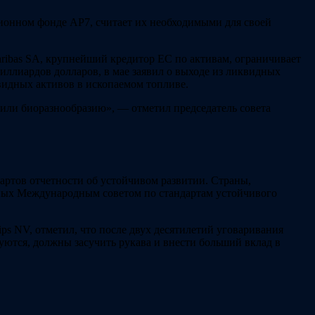
ионном фонде AP7, считает их необходимыми для своей
ibas SA, крупнейший кредитор ЕС по активам, ограничивает
иллиардов долларов, в мае заявил о выходе из ликвидных
квидных активов в ископаемом топливе.
у или биоразнообразию», — отметил председатель совета
артов отчетности об устойчивом развитии. Страны,
ных Международным советом по стандартам устойчивого
ps NV, отметил, что после двух десятилетий уговаривания
уются, должны засучить рукава и внести больший вклад в