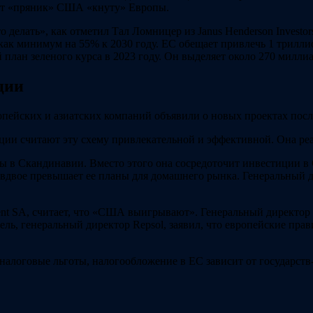
яет «пряник» США «кнуту» Европы.
 делать», как отметил Тал Ломницер из Janus Henderson Investo
как минимум на 55% к 2030 году. ЕС обещает привлечь 1 триллио
лан зеленого курса в 2023 году. Он выделяет около 270 милли
ции
пейских и азиатских компаний объявили о новых проектах посл
ации считают эту схему привлекательной и эффективной. Она реа
ы в Скандинавии. Вместо этого она сосредоточит инвестиции 
вдвое превышает ее планы для домашнего рынка. Генеральный д
ment SA, считает, что «США выигрывают». Генеральный директо
, генеральный директор Repsol, заявил, что европейские прав
налоговые льготы, налогообложение в ЕС зависит от государств-