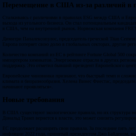
Перемещение в США из-за различий в 
Сталкиваясь с различиями в правилах ESG между США и Европо
выхода из угольного бизнеса. Он стал потенциальным кандид
в США, чем на внутренний рынок. Норвежская компания FREYR
Димитри Папалексопулос, председатель греческой Titan Cement
Европа потеряет свою долю в глобальных секторах, другие рег
Количество компаний из ЕС в рейтинге Fortune Global 500 сок
импортером химикатов. Энергоемкие отрасли в других регион
поддержку. Это отметил бывший президент Европейского центр
Европейские чиновники признают, что быстрый темп и сложно
климата и биоразнообразия. Хелена Винес Фиестас, председат
начинают проявляться».
Новые требования
В США существуют экологические правила, но их структура н
Дональд Трамп вернется к власти, это может снизить регулиро
ЕС продолжает расширять свои правила. За последние пять ле
инфляции 2022 года, принятый президентом Джо Байденом, вкл