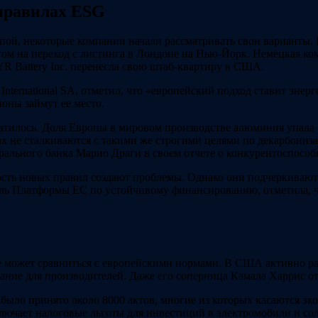
правилах ESG
й, некоторые компании начали рассматривать свои варианты. На
атом на переход с листинга в Лондоне на Нью-Йорк. Немецкая 
 Battery Inc. перенесла свою штаб-квартиру в США.
 International SA, отметил, что «европейский подход ставит э
ионы займут ее место.
ратилось. Доля Европы в мировом производстве алюминия упала с
ах не сталкиваются с такими же строгими целями по декарбони
ального банка Марио Драги в своем отчете о конкурентоспособ
сть новых правил создают проблемы. Однако они подчеркивают,
ель Платформы ЕС по устойчивому финансированию, отметила, ч
е может сравниться с европейскими нормами. В США активно р
вание для производителей. Даже его соперница Камала Харрис от
т было принято около 8000 актов, многие из которых касаются 
ючает налоговые льготы для инвестиций в электромобили и сол