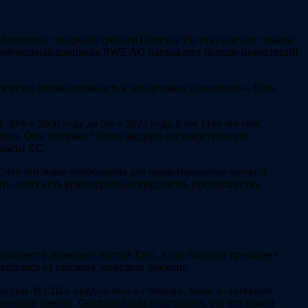
пример, товарный трейдер Glencore Plc отказался от планов
коммунальная компания RWE AG направляет больше инвестиций
нергоемкую промышленность в невыгодное положение». Если
 30% в 2000 году до 5% в 2022 году. Блок стал чистым
зации. Они получают более щедрую государственную
ности ЕС.
 что эти меры необходимы для предотвращения кризиса
то «хотя есть краткосрочные трудности, преимущества
азвивается движение против ESG. Если бывший президент
казалась от призыва запретить фрекинг.
экологии. В США предлагаются стимулы. Закон о снижении
нечные панели. Goldman Sachs подсчитала, что это может