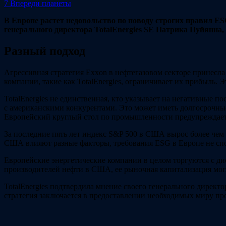
7
Впереди планеты
В Европе растет недовольство по поводу строгих правил E
генерального директора TotalEnergies SE Патрика Пуйянна,
Разный подход
Агрессивная стратегия Exxon в нефтегазовом секторе принесла
компании, такие как TotalEnergies, ограничивает их прибыль. 
TotalEnergies не единственная, кто указывает на негативные 
с американскими конкурентами. Это может иметь долгосрочные
Европейский круглый стол по промышленности предупреждает,
За последние пять лет индекс S&P 500 в США вырос более чем
США влияют разные факторы, требования ESG в Европе не спо
Европейские энергетические компании в целом торгуются с ди
производителей нефти в США, ее рыночная капитализация мог
TotalEnergies подтвердила мнение своего генерального директо
стратегия заключается в предоставлении необходимых миру про