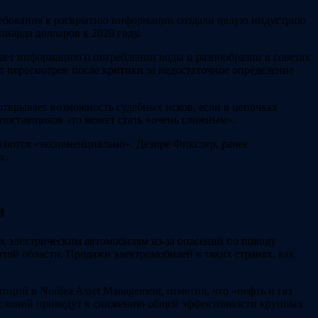
ребования к раскрытию информации создали целую индустрию
лиарда долларов к 2029 году.
чает информацию о потреблении воды и разнообразии в советах
 пересмотрен после критики за недостаточное определение
ткрывает возможность судебных исков, если в цепочках
поставщиков это может стать «очень сложным».
ваются «экспоненциально». Дезире Фикслер, ранее
х.
и
к электрическим автомобилям из-за опасений по поводу
той области. Продажи электромобилей в таких странах, как
ций в Nordea Asset Management, отметил, что «нефть и газ
ых условий приведут к снижению общей эффективности крупных