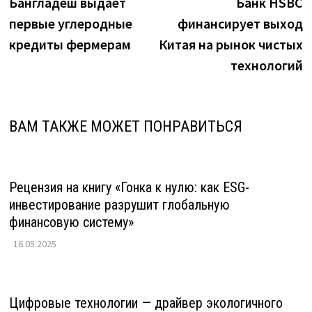
запись:
з
Бангладеш выдает
Банк HSBC
по
первые углеродные
финансирует выход
записям
кредиты фермерам
Китая на рынок чистых
технологий
ВАМ ТАКЖЕ МОЖЕТ ПОНРАВИТЬСЯ
Рецензия на книгу «Гонка к нулю: как ESG-
инвестирование разрушит глобальную
финансовую систему»
16.05.2025
Цифровые технологии — драйвер экологичного