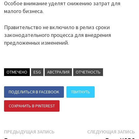
Особое внимание уделят снижению затрат для
малого бизнеса.
Правительство не включило в релиз сроки
законодательного процесса для внедрения
предложенных изменений.
ОТМЕЧЕНО
ESG
АВСТРАЛИЯ
ОТЧЕТНОСТЬ
ПОДЕЛИТЬСЯ В FACEBOOK
ТВИТНУТЬ
СОХРАНИТЬ В PINTEREST
ПОДЕЛИТЬСЯ В ВК
Навигация
Предыдущая
С
ПРЕДЫДУЩАЯ ЗАПИСЬ
СЛЕДУЮЩАЯ ЗАПИСЬ