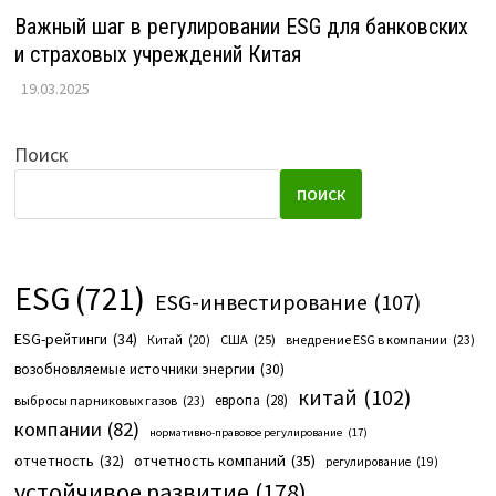
Важный шаг в регулировании ESG для банковских
и страховых учреждений Китая
19.03.2025
Поиск
ПОИСК
ESG
(721)
ESG-инвестирование
(107)
ESG-рейтинги
(34)
США
(25)
внедрение ESG в компании
(23)
Китай
(20)
возобновляемые источники энергии
(30)
китай
(102)
европа
(28)
выбросы парниковых газов
(23)
компании
(82)
нормативно-правовое регулирование
(17)
отчетность компаний
(35)
отчетность
(32)
регулирование
(19)
устойчивое развитие
(178)