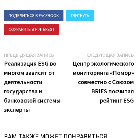
ПОДЕЛИТЬСЯ В FACEBOOK
ТВИТНУТЬ
СОХРАНИТЬ В PINTEREST
ПОДЕЛИТЬСЯ В ВК
Навигация
Предыдущая
С
ПРЕДЫДУЩАЯ ЗАПИСЬ
СЛЕДУЮЩАЯ ЗАПИСЬ
запись:
з
Реализация ESG во
Центр экологического
по
многом зависит от
мониторинга «Помор»
записям
деятельности
совместно с Союзом
государства и
BRIES посчитал
банковской системы —
рейтинг ESG
эксперты
ВАМ ТАКЖЕ МОЖЕТ ПОНРАВИТЬСЯ