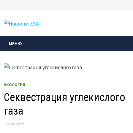
Перейти
к
МЕНЮ
содержимому
МЕНЮ
ЭКОЛОГИЯ
Секвестрация углекислого
газа
28.02.2022