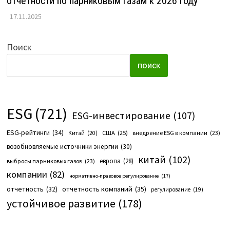
отчётности по парниковым газам к 2026 году
17.11.2025
Поиск
ПОИСК
ESG
(721)
ESG-инвестирование
(107)
ESG-рейтинги
(34)
США
(25)
внедрение ESG в компании
(23)
Китай
(20)
возобновляемые источники энергии
(30)
китай
(102)
европа
(28)
выбросы парниковых газов
(23)
компании
(82)
нормативно-правовое регулирование
(17)
отчетность компаний
(35)
отчетность
(32)
регулирование
(19)
устойчивое развитие
(178)