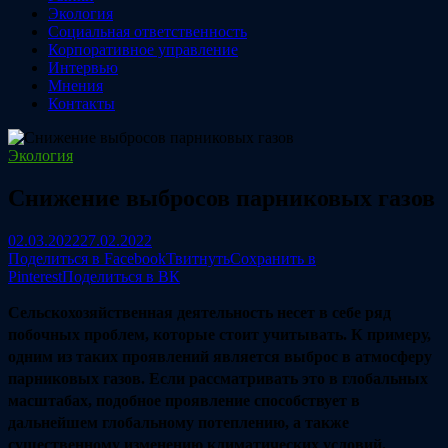
Экология
Социальная ответственность
Корпоративное управление
Интервью
Мнения
Контакты
Экология
Снижение выбросов парниковых газов
02.03.2022
27.02.2022
Поделиться в Facebook
Твитнуть
Сохранить в
Pinterest
Поделиться в ВК
Сельскохозяйственная деятельность несет в себе ряд
побочных проблем, которые стоит учитывать. К примеру,
одним из таких проявлений является выброс в атмосферу
парниковых газов. Если рассматривать это в глобальных
масштабах, подобное проявление способствует в
дальнейшем глобальному потеплению, а также
существенному изменению климатических условий.