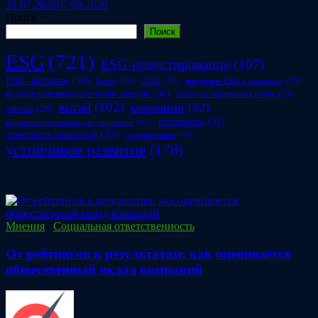
31.07.2026
07.08.2026
Поиск
Поиск
ESG
(721)
ESG-инвестирование
(107)
ESG-рейтинги
(34)
США
(25)
внедрение ESG в компании
(23)
Китай
(20)
возобновляемые источники энергии
(30)
выбросы парниковых газов
(23)
китай
(102)
компании
(82)
европа
(28)
отчетность
(32)
нормативно-правовое регулирование
(17)
отчетность компаний
(35)
регулирование
(19)
устойчивое развитие
(178)
Мнения
/
Социальная ответственность
От рейтингов к результатам: как оценивается
общественный вклад компаний