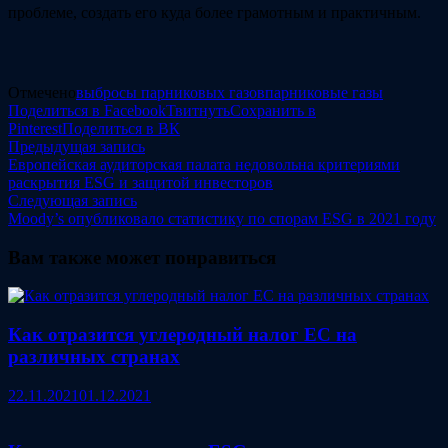
проблеме, создать его куда более грамотным и практичным.
Отмечено
выбросы парниковых газов
парниковые газы
Поделиться в Facebook
Твитнуть
Сохранить в
Pinterest
Поделиться в ВК
Навигация
Предыдущая
Предыдущая запись
запись:
Европейская аудиторская палата недовольна критериями
по
раскрытия ESG и защитой инвесторов
записям
Следующая
Следующая запись
запись:
Moody’s опубликовало статистику по спорам ESG в 2021 году
Вам также может понравиться
Как отразится углеродный налог ЕС на
различных странах
22.11.2021
01.12.2021