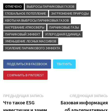
ОТМЕЧЕНО
ВЫБРОСЫ ПАРНИКОВЫХ ГАЗОВ
ГЛОБАЛЬНОЕ ПОТЕПЛЕНИЕ
ЗАГРЯЗНЕНИЕ ПРИРОДЫ
КВОТЫ НА ВЫБРОСЫ ПАРНИКОВЫХ ГАЗОВ
НАГРЕВАНИЕ АТМОСФЕРЫ
ПАРНИКОВЫЕ ГАЗЫ
ПАРНИКОВЫЙ ЭФФЕКТ
УГЛЕРОДНАЯ ЕДИНИЦА
УМЕНЬШЕНИЕ ЛЕСНЫХ МАССИВОВ
УСИЛЕНИЕ ПАРНИКОВОГО ЭФФЕКТА
ПОДЕЛИТЬСЯ В FACEBOOK
ТВИТНУТЬ
СОХРАНИТЬ В PINTEREST
ПОДЕЛИТЬСЯ В ВК
Навигация
Предыдущая
С
ПРЕДЫДУЩАЯ ЗАПИСЬ
СЛЕДУЮЩАЯ ЗАПИСЬ
запись:
з
Что такое ESG
Базовая информация
по
инвестиции и зачем
об альтернативных