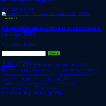
09.12.2021
30.12.2021
Экология
Солнечная энергетика и ее значение в
секторе ВИЭ
03.12.2021
15.12.2021
Поиск
Поиск
ESG
(721)
ESG-инвестирование
(107)
ESG-рейтинги
(34)
США
(25)
внедрение ESG в компании
(23)
Китай
(20)
возобновляемые источники энергии
(30)
выбросы парниковых газов
(23)
китай
(102)
компании
(82)
европа
(28)
отчетность
(32)
нормативно-правовое регулирование
(17)
отчетность компаний
(35)
регулирование
(19)
устойчивое развитие
(178)