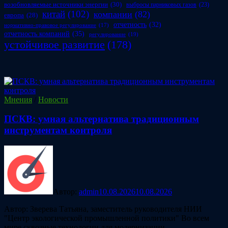
возобновляемые источники энергии
(30)
выбросы парниковых газов
(23)
китай
(102)
компании
(82)
европа
(28)
отчетность
(32)
нормативно-правовое регулирование
(17)
отчетность компаний
(35)
регулирование
(19)
устойчивое развитие
(178)
Мнения
/
Новости
ПСКВ: умная альтернатива традиционным
инструментам контроля
Автор:
admin
10.08.2026
10.08.2026
Автор: Зверева Татьяна, заместитель руководителя НИИ
"Центр экологической промышленной политики" Во всем
мире сквозные технологии для модернизации