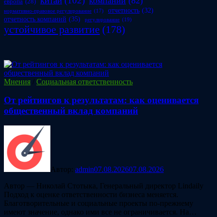
китай
(102)
компании
(82)
европа
(28)
отчетность
(32)
нормативно-правовое регулирование
(17)
отчетность компаний
(35)
регулирование
(19)
устойчивое развитие
(178)
Мнения
/
Социальная ответственность
От рейтингов к результатам: как оценивается
общественный вклад компаний
Автор:
admin
07.08.2026
07.08.2026
Автор — Николай Стотыка, Генеральный директор Lindaily
Подход к оценке ответственности бизнеса меняется.
Благотворительные и социальные проекты по-прежнему
имеют значение, однако ими все не ограничивается. На…