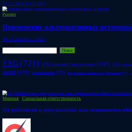
13.12.2021
30.12.2021
Рынки
Применение альтернативных источнико
09.12.2021
30.12.2021
Поиск
Поиск
ESG
(721)
ESG-инвестирование
(107)
ESG-рейт
китай
(102)
компании
(82)
нормативно-правовое регулирование
(17)
Мнения
/
Социальная ответственность
От рейтингов к результатам: как оценивается о