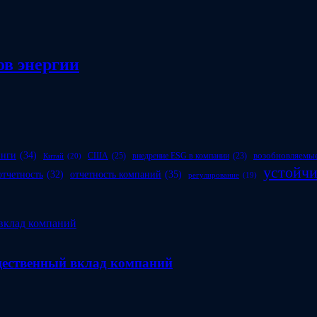
в энергии
инги
(34)
возобновляемые
США
(25)
внедрение ESG в компании
(23)
Китай
(20)
устойчи
отчетность компаний
(35)
отчетность
(32)
регулирование
(19)
бщественный вклад компаний