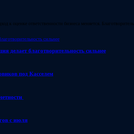
ход к оценке ответственности бизнеса меняется. Благотворите
ция делает благотворительность сильнее
зовиков под Касселем
четности
гов с июля