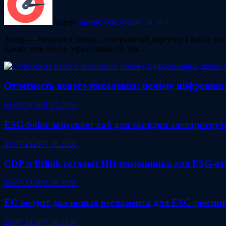
Автор:
admin
07.08.2026
07.08.2026
Автор — Николай Стотыка, Генеральный директор Lindaily Под
однако ими все не ограничивается. На…
Отчетность нового поколения: почему цифровиза
03.08.2026
31.07.2026
ESG‑Solar запускает хаб для зарядки электрогру
31.07.2026
07.08.2026
CDP и Briink создают ИИ‑помощника для ESG-от
30.07.2026
07.08.2026
ЕС вводит два новых регламента для ESG‑рейтин
29.07.2026
07.08.2026