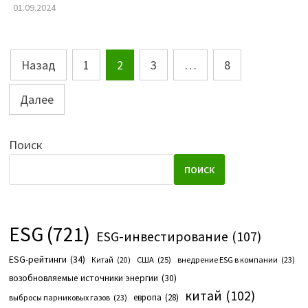
01.09.2024
Пагинация
Назад
1
2
3
…
8
записей
Далее
Поиск
ПОИСК
ESG
(721)
ESG-инвестирование
(107)
ESG-рейтинги
(34)
США
(25)
внедрение ESG в компании
(23)
Китай
(20)
возобновляемые источники энергии
(30)
китай
(102)
европа
(28)
выбросы парниковых газов
(23)