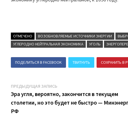
ОТМЕЧЕНО
ВОЗОБНОВЛЯЕМЫЕ ИСТОЧНИКИ ЭНЕРГИИ
ВЫБР
УГЛЕРОДНО НЕЙТРАЛЬНАЯ ЭКОНОМИКА
УГОЛЬ
ЭНЕРГОПЕР
ПОДЕЛИТЬСЯ В FACEBOOK
ТВИТНУТЬ
СОХРАНИТЬ В P
Навигация
Предыдущая
ПРЕДЫДУЩАЯ ЗАПИСЬ
запись:
Эра угля, вероятно, закончится в текущем
по
столетии, но это будет не быстро — Минэнер
записям
РФ