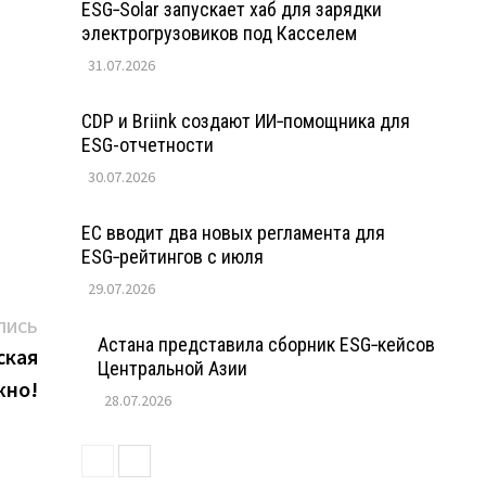
ESG‑Solar запускает хаб для зарядки
электрогрузовиков под Касселем
31.07.2026
CDP и Briink создают ИИ‑помощника для
ESG-отчетности
30.07.2026
ЕС вводит два новых регламента для
ESG‑рейтингов с июля
29.07.2026
Следующая
ПИСЬ
Астана представила сборник ESG‑кейсов
запись:
ская
Центральной Азии
жно!
28.07.2026