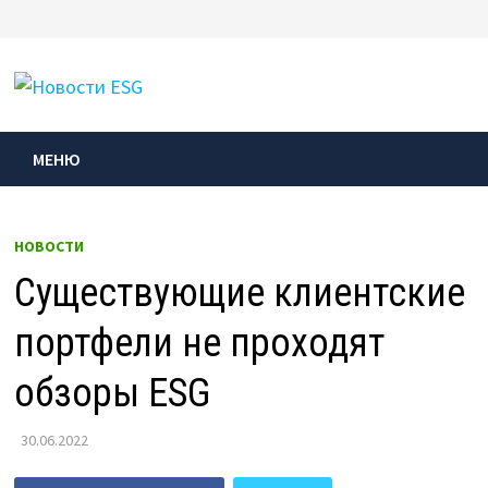
Перейти
к
МЕНЮ
содержимому
МЕНЮ
НОВОСТИ
Существующие клиентские
портфели не проходят
обзоры ESG
30.06.2022