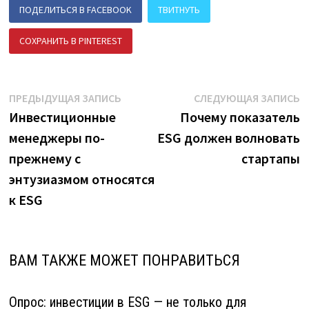
ПОДЕЛИТЬСЯ В FACEBOOK
ТВИТНУТЬ
СОХРАНИТЬ В PINTEREST
ПОДЕЛИТЬСЯ В ВК
Навигация
Предыдущая
С
ПРЕДЫДУЩАЯ ЗАПИСЬ
СЛЕДУЮЩАЯ ЗАПИСЬ
запись:
з
Инвестиционные
Почему показатель
по
менеджеры по-
ESG должен волновать
записям
прежнему с
стартапы
энтузиазмом относятся
к ESG
ВАМ ТАКЖЕ МОЖЕТ ПОНРАВИТЬСЯ
Опрос: инвестиции в ESG — не только для