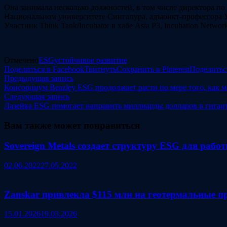
Она занимала несколько должностей, в том числе директора по 
Национальном университете Сингапура, адъюнкт-профессора У
Участник Think Tank/Incubator в хабе Asia P3, Incubation Netw
Отмечено
ESG
устойчивое развитие
Поделиться в Facebook
Твитнуть
Сохранить в Pinterest
Поделитьс
Навигация
Предыдущая
Предыдущая запись
запись:
Консорциум Beazley ESG продолжает расти по мере того, как 
по
Следующая
Следующая запись
записям
запись:
Лазейка ESG помогает направить миллиарды долларов в гиган
Вам также может понравиться
Sovereign Metals создает структуру ESG для рабо
02.06.2022
27.05.2022
Zanskar привлекла $115 млн на геотермальные п
15.01.2026
19.03.2026