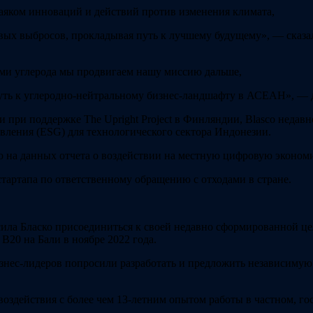
яком инноваций и действий против изменения климата,
х выбросов, прокладывая путь к лучшему будущему», — сказа
ами углерода мы продвигаем нашу миссию дальше,
путь к углеродно-нейтральному бизнес-ландшафту в АСЕАН», — 
p и при поддержке The Upright Project в Финляндии, Blasco нед
авления (ESG) для технологического сектора Индонезии.
о на данных отчета о воздействии на местную цифровую эконом
стартапа по ответственному обращению с отходами в стране.
ила Бласко присоединиться к своей недавно сформированной це
B20 на Бали в ноябре 2022 года.
нес-лидеров попросили разработать и предложить независимую 
оздействия с более чем 13-летним опытом работы в частном, го