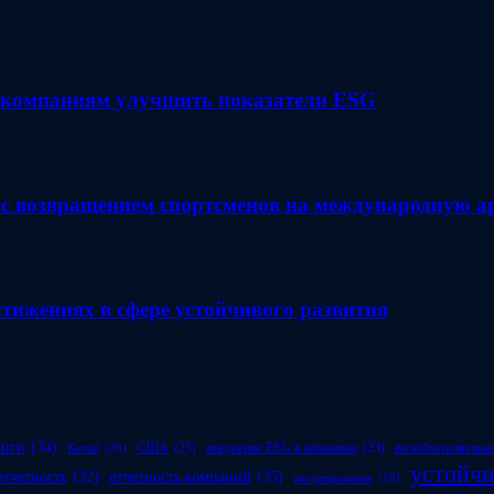
компаниям улучшить показатели ESG
с возвращением спортсменов на международную а
тижениях в сфере устойчивого развития
инги
(34)
возобновляемые
США
(25)
внедрение ESG в компании
(23)
Китай
(20)
устойчи
отчетность компаний
(35)
отчетность
(32)
регулирование
(19)