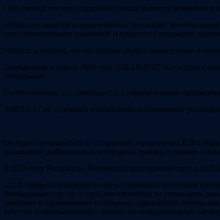
Она считает, что эти углеродные рынки являются важнейшим и
«Я рассчитываю на сотрудничество с местными, региональным
стать катализатором изменений и привести к реальному, ощути
«Вместе я уверена, что мы сможем оказать значительное поло
Запущенный в апреле 2003 года ASEAN-BAC был создан с манд
интеграции.
Соответственно, его деятельность в первую очередь направлен
ASEAN CCoE стремится способствовать пониманию углеродных
Он будет основываться на устаревших инициативах B20 в Ин
расширение добровольных углеродных рынков и рынков соблюд
В 2023 году Республика Индонезия председательствует в АСЕ
CCoE профсоюза намерен создать и развивать различные инициа
необходимых ноу-хау и идей для навигации на углеродных рынк
знаниями и наращиванию потенциала, призванных помочь пред
качестве координационного центра для международных партне