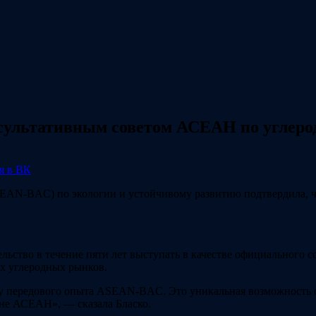
ультативным советом АСЕАН по углеро
я в ВК
EAN-BAC) по экологии и устойчивому развитию подтвердила, чт
ательство в течение пяти лет выступать в качестве официального
ых углеродных рынков.
ру передового опыта ASEAN-BAC. Это уникальная возможность 
не АСЕАН», — сказала Бласко.