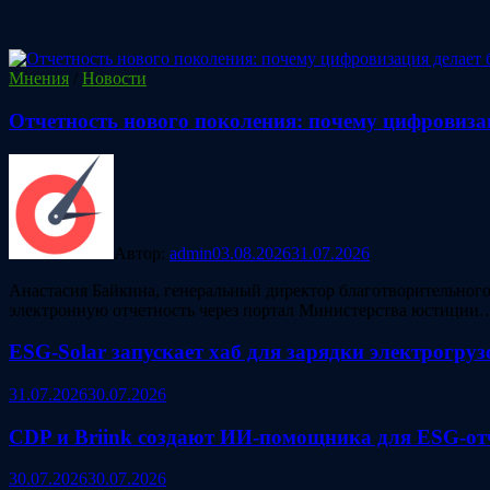
Мнения
/
Новости
Отчетность нового поколения: почему цифровиза
Автор:
admin
03.08.2026
31.07.2026
Анастасия Байкина, генеральный директор благотворительног
электронную отчетность через портал Министерства юстиции
ESG‑Solar запускает хаб для зарядки электрогру
31.07.2026
30.07.2026
CDP и Briink создают ИИ‑помощника для ESG-от
30.07.2026
30.07.2026