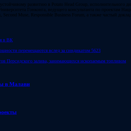
устойчивому развитию в Potato Head Group, исполнительного дир
ниверситета Гонконга, ведущего консультанта по проектам Нац
ork, Second Muse, Responsible Business Forum, а также частый до
я в ВК
мощности перемещаются вслед за синдикатом 5623
тов Персидского залива, занимающихся ископаемым топливом
ты в Малави
роекты