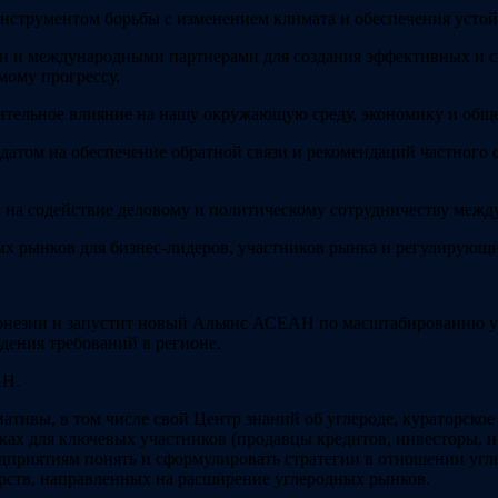
нструментом борьбы с изменением климата и обеспечения устой
и и международными партнерами для создания эффективных и с
мому прогрессу.
жительное влияние на нашу окружающую среду, экономику и обще
атом на обеспечение обратной связи и рекомендаций частного
а на содействие деловому и политическому сотрудничеству межд
 рынков для бизнес-лидеров, участников рынка и регулирующи
донезии и запустит новый Альянс АСЕАН по масштабированию у
ения требований в регионе.
АН.
тивы, в том числе свой Центр знаний об углероде, кураторское
ах для ключевых участников (продавцы кредитов, инвесторы, и т
приятиям понять и сформулировать стратегии в отношении угл
рств, направленных на расширение углеродных рынков.