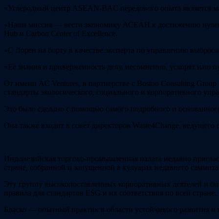
«Углеродный центр ASEAN-BAC передового опыта является ма
«Наша миссия — вести экономику АСЕАН к достижению нулевы
Hub и Carbon Center of Excellence.
«С Лорен на борту в качестве эксперта по управлению выброс
«Ее знания и приверженность делу, несомненно, ускорят наш 
От имени AC Ventures, в партнерстве с Boston Consulting Grou
стандарты экологического, социального и корпоративного упр
Это было сделано с помощью самого подробного и основанног
Она также входит в совет директоров Waste4Change, ведущего 
Индонезийская торгово-промышленная палата недавно приглас
стране, собранной и запущенной в кулуарах недавнего саммита 
Эту группу высокопоставленных корпоративных деятелей и биз
правила для стандартов ESG и их соответствия по всей стране.
Бласко — опытный практик в области устойчивого развития и в