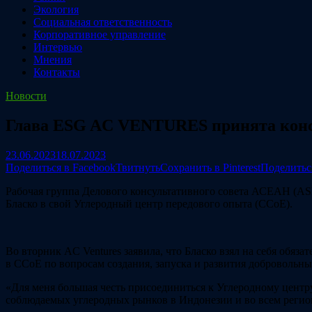
Экология
Социальная ответственность
Корпоративное управление
Интервью
Мнения
Контакты
Новости
Глава ESG AC VENTURES принята конс
23.06.2023
18.07.2023
Поделиться в Facebook
Твитнуть
Сохранить в Pinterest
Поделитьс
Рабочая группа Делового консультативного совета АСЕАН (AS
Бласко в свой Углеродный центр передового опыта (CCoE).
Во вторник AC Ventures заявила, что Бласко взял на себя обяз
в CCoE по вопросам создания, запуска и развития добровольн
«Для меня большая честь присоединиться к Углеродному цент
соблюдаемых углеродных рынков в Индонезии и во всем регио