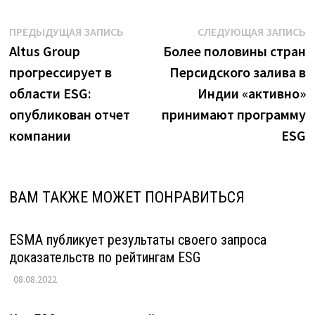
Навигация
Предыдущая
С
ПРЕДЫДУЩАЯ ЗАПИСЬ
СЛЕДУЮЩАЯ ЗАПИСЬ
запись:
з
Altus Group
Более половины стран
по
прогрессирует в
Персидского залива в
записям
области ESG:
Индии «активно»
опубликован отчет
принимают программу
компании
ESG
ВАМ ТАКЖЕ МОЖЕТ ПОНРАВИТЬСЯ
ESMA публикует результаты своего запроса
доказательств по рейтингам ESG
08.08.2022