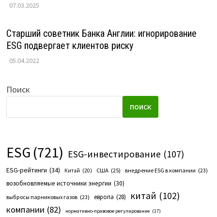
07.03.2025
Старший советник Банка Англии: игнорирование
ESG подвергает клиентов риску
05.04.2022
Поиск
ПОИСК
ESG
(721)
ESG-инвестирование
(107)
ESG-рейтинги
(34)
США
(25)
внедрение ESG в компании
(23)
Китай
(20)
возобновляемые источники энергии
(30)
китай
(102)
европа
(28)
выбросы парниковых газов
(23)
компании
(82)
нормативно-правовое регулирование
(17)