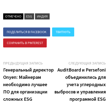
ОТМЕЧЕНО
ESG
ИНДИЯ
ПОДЕЛИТЬСЯ В FACEBOOK
ТВИТНУТЬ
СОХРАНИТЬ В PINTEREST
ПОДЕЛИТЬСЯ В ВК
Навигация
Предыдущая
С
ПРЕДЫДУЩАЯ ЗАПИСЬ
СЛЕДУЮЩАЯ ЗАПИСЬ
запись:
з
Генеральный директор
AuditBoard и Persefoni
по
Onyen: Майнерам
объединились для
записям
необходимо лучшее
учета углеродных
ПО для организации
выбросов и управления
сложных ESG
программой ESG