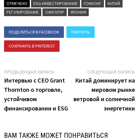
ОТМЕЧЕНО
ESG-ИНВЕСТИРОВАНИЕ
ГОНКОНГ
КИТАЙ
РЕГУЛИРОВАНИЕ
СИНГАПУР
ЯПОНИЯ
ПОДЕЛИТЬСЯ В FACEBOOK
ТВИТНУТЬ
СОХРАНИТЬ В PINTEREST
ПОДЕЛИТЬСЯ В ВК
Навигация
Предыдущая
С
ПРЕДЫДУЩАЯ ЗАПИСЬ
СЛЕДУЮЩАЯ ЗАПИСЬ
запись:
з
Интервью с CEO Grant
Китай доминирует на
по
Thornton о торговле,
мировом рынке
записям
устойчивом
ветровой и солнечной
финансировании и ESG
энергетики
ВАМ ТАКЖЕ МОЖЕТ ПОНРАВИТЬСЯ