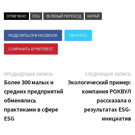
ОТМЕЧЕНО
ESG
ЗЕЛЕНЫЙ ПЕРЕХОД
КИТАЙ
ПОДЕЛИТЬСЯ В FACEBOOK
ТВИТНУТЬ
СОХРАНИТЬ В PINTEREST
ПОДЕЛИТЬСЯ В ВК
Навигация
Предыдущая
С
ПРЕДЫДУЩАЯ ЗАПИСЬ
СЛЕДУЮЩАЯ ЗАПИСЬ
запись:
з
Более 300 малых и
Экологический пример:
по
средних предприятий
компания РОКВУЛ
записям
обменялись
рассказала о
практиками в сфере
результатах ESG-
ESG
инициатив