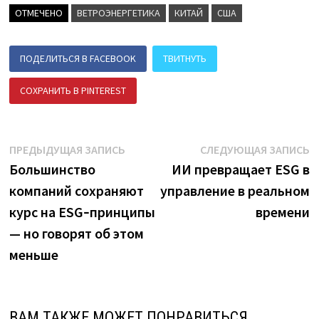
ОТМЕЧЕНО
ВЕТРОЭНЕРГЕТИКА
КИТАЙ
США
ПОДЕЛИТЬСЯ В FACEBOOK
ТВИТНУТЬ
СОХРАНИТЬ В PINTEREST
ПОДЕЛИТЬСЯ В ВК
Навигация
Предыдущая
С
ПРЕДЫДУЩАЯ ЗАПИСЬ
СЛЕДУЮЩАЯ ЗАПИСЬ
запись:
з
Большинство
ИИ превращает ESG в
по
компаний сохраняют
управление в реальном
записям
курс на ESG‑принципы
времени
— но говорят об этом
меньше
ВАМ ТАКЖЕ МОЖЕТ ПОНРАВИТЬСЯ