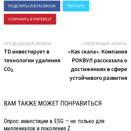
ПОДЕЛИТЬСЯ В FACEBOOK
ТВИТНУТЬ
СОХРАНИТЬ В PINTEREST
ПОДЕЛИТЬСЯ В ВК
Навигация
Предыдущая
С
ПРЕДЫДУЩАЯ ЗАПИСЬ
СЛЕДУЮЩАЯ ЗАПИСЬ
запись:
з
TD инвестирует в
«Как скала». Компания
по
технологии удаления
РОКВУЛ рассказала о
записям
CO₂
достижениях в сфере
устойчивого развития
ВАМ ТАКЖЕ МОЖЕТ ПОНРАВИТЬСЯ
Опрос: инвестиции в ESG — не только для
миллениалов и поколения Z