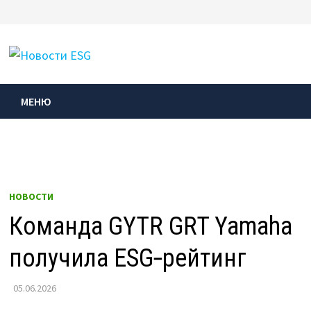
Перейти
к
МЕНЮ
содержимому
МЕНЮ
НОВОСТИ
Команда GYTR GRT Yamaha
получила ESG‑рейтинг
05.06.2026