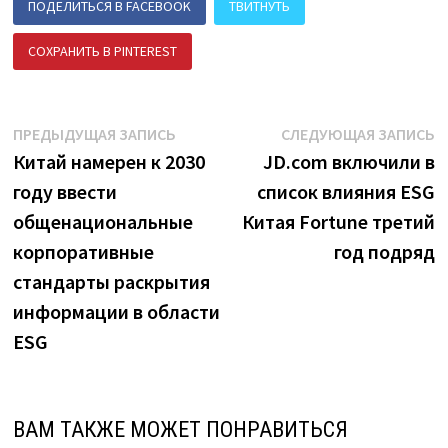
ПОДЕЛИТЬСЯ В FACEBOOK
ТВИТНУТЬ
СОХРАНИТЬ В PINTEREST
ПОДЕЛИТЬСЯ В ВК
Навигация
Предыдущая
С
ПРЕДЫДУЩАЯ ЗАПИСЬ
СЛЕДУЮЩАЯ ЗАПИСЬ
запись:
з
Китай намерен к 2030
JD.com включили в
по
году ввести
список влияния ESG
записям
общенациональные
Китая Fortune третий
корпоративные
год подряд
стандарты раскрытия
информации в области
ESG
ВАМ ТАКЖЕ МОЖЕТ ПОНРАВИТЬСЯ