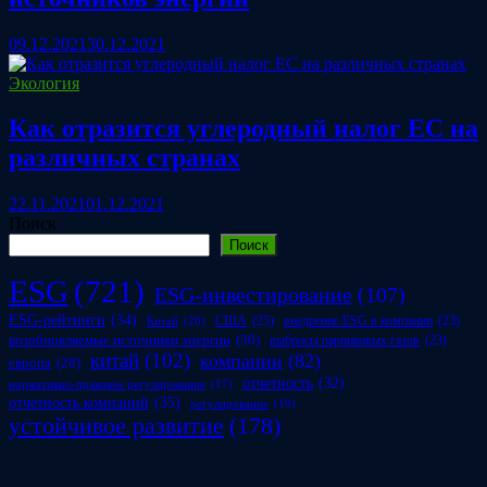
09.12.2021
30.12.2021
Экология
Как отразится углеродный налог ЕС на
различных странах
22.11.2021
01.12.2021
Поиск
Поиск
ESG
(721)
ESG-инвестирование
(107)
ESG-рейтинги
(34)
США
(25)
внедрение ESG в компании
(23)
Китай
(20)
возобновляемые источники энергии
(30)
выбросы парниковых газов
(23)
китай
(102)
компании
(82)
европа
(28)
отчетность
(32)
нормативно-правовое регулирование
(17)
отчетность компаний
(35)
регулирование
(19)
устойчивое развитие
(178)