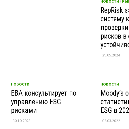
НОВОСТИ
/
РЫ
RepRisk 
систему 
проверки
рисков в
устойчив
29.05.2024
НОВОСТИ
НОВОСТИ
EBA консультирует по
Moody’s 
управлению ESG-
статисти
рисками
ESG в 202
30.10.2023
02.03.2022