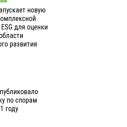
НКИ
запускает новую
комплексной
 ESG для оценки
 области
ого развития
опубликовало
ку по спорам
1 году