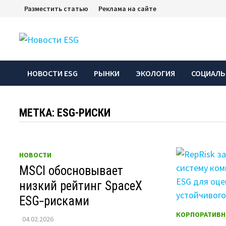
Перейти
Разместить статью
Реклама на сайте
к
содержимому
НОВОСТИ ESG
РЫНКИ
ЭКОЛОГИЯ
СОЦИАЛЬ
МЕТКА:
ESG-РИСКИ
НОВОСТИ
MSCI обосновывает
низкий рейтинг SpaceX
ESG‑рисками
КОРПОРАТИВН
04.02.2026