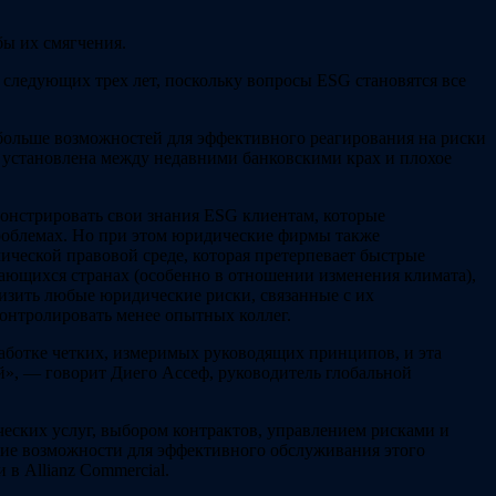
бы их смягчения.
следующих трех лет, поскольку вопросы ESG становятся все
 больше возможностей для эффективного реагирования на риски
ла установлена между недавними банковскими крах и плохое
онстрировать свои знания ESG клиентам, которые
роблемах. Но при этом юридические фирмы также
ической правовой среде, которая претерпевает быстрые
вающихся странах (особенно в отношении изменения климата),
изить любые юридические риски, связанные с их
онтролировать менее опытных коллег.
работке четких, измеримых руководящих принципов, и эта
й», — говорит Диего Ассеф, руководитель глобальной
еских услуг, выбором контрактов, управлением рисками и
щие возможности для эффективного обслуживания этого
в Allianz Commercial.