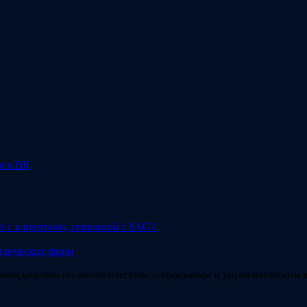
я в ВК
 с клиентами, связанной с ESG?
ридических фирм
мендациями по экологическим, социальным и управленческим в