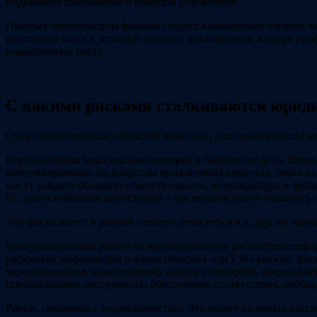
поднимают социальные и вопросы управления.
Поэтому юридическим фирмам следует внимательно следить за
результаты опроса, который показал, что компании в сфере пр
нормативную среду.
С какими рисками сталкиваются юриди
Существует несколько областей практики, в которых юристы м
Корпоративная комплексная проверка и банковское дело. Изм
консультирование по вопросам привлечения капитала, таких к
могут увидеть большую ответственность, возникающую в фина
ЕС для устойчивых инвестиций – где неудачи могут повысить п
Эти риски могут в равной степени относиться и к другим элем
Консультационная работа по корпоративному раскрытию инфо
раскрытия информации о климатических или ESG-рисках, долж
международному комплексному набору стандартов, продолжает 
предлагающим инструменты обеспечения соответствия, необхо
Риски, связанные с недвижимостью: Это может включать рассм