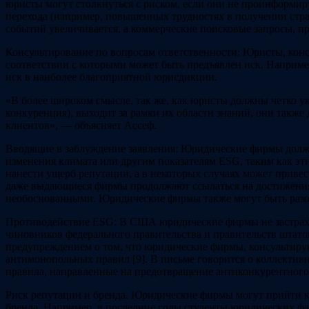
юристы могут столкнуться с риском, если они не проинформир
перехода (например, повышенных трудностях в получении стра
событий увеличивается, а коммерческие поисковые запросы, п
Консультирование по вопросам ответственности: Юристы, кон
соответствии с которыми может быть предъявлен иск. Наприме
иск в наиболее благоприятной юрисдикции.
«В более широком смысле, так же, как юристы должны четко ука
конкуренция), выходит за рамки их области знаний, они также
клиентов», — объясняет Ассеф.
Вводящие в заблуждение заявления: Юридические фирмы должны
изменения климата или другим показателям ESG, таким как эти
нанести ущерб репутации, а в некоторых случаях может привест
даже выдающиеся фирмы продолжают ссылаться на достижения 
необоснованными. Юридические фирмы также могут быть разо
Противодействие ESG: В США юридические фирмы не застрахо
чиновников федерального правительства и правительств штато
предупреждением о том, что юридические фирмы, консультир
антимонопольных правил [9]. В письме говорится о коллективн
правила, направленные на предотвращение антиконкурентного
Риск репутации и бренда. Юридические фирмы могут прийти к в
бренда. Например, в последние годы студенты юридических фак