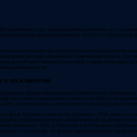
офессиональных услуг, предоставляемых клиентам, но и для прив
им нормативным давлением означают, что ESG в той или иной ф
ительные возможности, особенно в области климатических риско
ереходными рисками, связанными с изменением климата. Эти за
ены дела об ответственности за климат, а также необходимость
ебных разбирательств.
 и их клиентов
 различные уровни законодательных обязательств, вытекающих
профессиональных нормативных обязательств. Они также включаю
сы ESG не учитываются в достаточной степени при работе в инте
их фирм. Потенциальные риски, связанные с ESG, многочислен
укцию, нарушениях и исках о мошенничестве до аргументов в об
облем, связанных с ESG, и обвинения в несоблюдении требовани
риводит к ожиданиям, что фирмы, предоставляющие профессиона