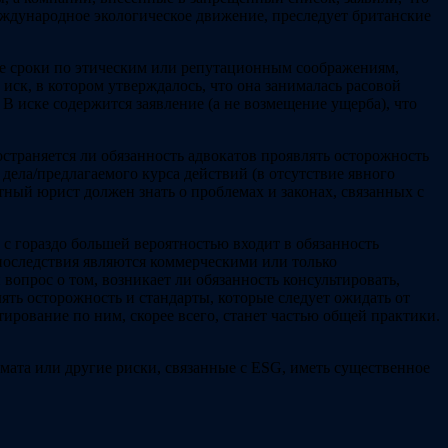
еждународное экологическое движение, преследует британские
е сроки по этическим или репутационным соображениям,
иск, в котором утверждалось, что она занималась расовой
В иске содержится заявление (а не возмещение ущерба), что
страняется ли обязанность адвокатов проявлять осторожность
дела/предлагаемого курса действий (в отсутствие явного
ный юрист должен знать о проблемах и законах, связанных с
с гораздо большей вероятностью входит в обязанность
и последствия являются коммерческими или только
опрос о том, возникает ли обязанность консультировать,
ять осторожность и стандарты, которые следует ожидать от
ирование по ним, скорее всего, станет частью общей практики.
мата или другие риски, связанные с ESG, иметь существенное