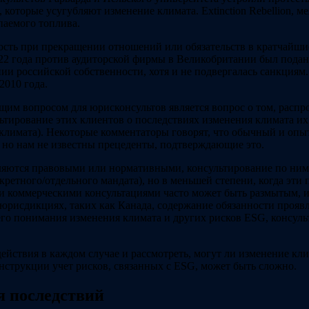
оторые усугубляют изменение климата. Extinction Rebellion, м
паемого топлива.
ть при прекращении отношений или обязательств в кратчайши
22 года против аудиторской фирмы в Великобритании был подан 
и российской собственности, хотя и не подвергалась санкциям. 
2010 года.
щим вопросом для юрисконсультов является вопрос о том, распро
тирование этих клиентов о последствиях изменения климата их 
климата). Некоторые комментаторы говорят, что обычный и опыт
 но нам не известны прецеденты, подтверждающие это.
вляются правовыми или нормативными, консультирование по ним 
нкретного/отдельного мандата), но в меньшей степени, когда эт
 коммерческими консультациями часто может быть размытым, и в
 юрисдикциях, таких как Канада, содержание обязанности проявл
го понимания изменения климата и других рисков ESG, консульт
йствия в каждом случае и рассмотреть, могут ли изменение кли
нструкции учет рисков, связанных с ESG, может быть сложно.
я последствий