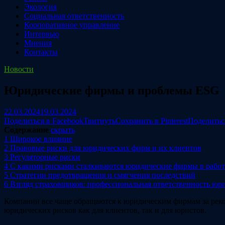
Экология
Социальная ответственность
Корпоративное управление
Интервью
Мнения
Контакты
Новости
Юридические фирмы и проблемы ESG
22.03.2024
19.03.2024
Поделиться в Facebook
Твитнуть
Сохранить в Pinterest
Поделитьс
Содержание
скрыть
1
Широкое влияние
2
Правовые риски для юридических фирм и их клиентов
3
Регуляторные риски
4
С какими рисками сталкиваются юридические фирмы в работе
5
Стратегии предотвращения и смягчения последствий
6
Взгляд страховщиков: профессиональная ответственность ю
Компании все чаще обращаются к юридическим фирмам за реко
юридических рисков как для клиентов, так и для юристов.