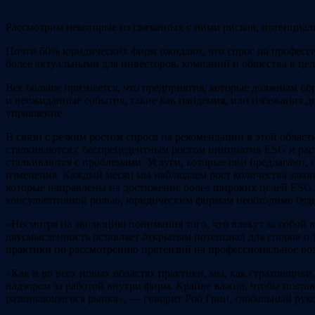
Рассмотрим некоторые из связанных с ними рисков, потенциал
Почти 60% юридических фирм ожидают, что спрос на профессио
более актуальными для инвесторов, компаний и общества в цел
Все больше признается, что предприятия, которые должным об
и неожиданные события, такие как пандемия, или избежания до
управление.
В связи с резким ростом спроса на рекомендации в этой обла
сталкиваются с беспрецедентным ростом инициатив ESG и рас
сталкиваются с проблемами. Услуги, которые они предлагают,
изменения. Каждый месяц мы наблюдаем рост количества закон
которые направлены на достижение более широких целей ESG.
консультативной ролью, юридическим фирмам необходимо будет
«Несмотря на эволюцию понимания того, что влекут за собой 
двусмысленность оставляет открытым потенциал для споров о 
практики по рассмотрению претензий на профессиональное воз
«Как и во всех новых областях практики, мы, как страховщик
надзором за работой внутри фирм. Крайне важно, чтобы пост
развивающегося рынка», — говорит Роб Грин, глобальный руков