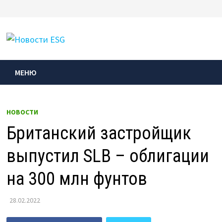
Перейти
к
МЕНЮ
содержимому
МЕНЮ
НОВОСТИ
Британский застройщик
выпустил SLB – облигации
на 300 млн фунтов
28.02.2022