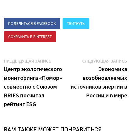
ПОДЕЛИТЬСЯ В FACEBOOK
ТВИТНУТЬ
СОХРАНИТЬ В PINTEREST
ПОДЕЛИТЬСЯ В ВК
Навигация
Предыдущая
С
ПРЕДЫДУЩАЯ ЗАПИСЬ
СЛЕДУЮЩАЯ ЗАПИСЬ
запись:
з
Центр экологического
Экономика
по
мониторинга «Помор»
возобновляемых
записям
совместно с Союзом
источников энергии в
BRIES посчитал
России и в мире
рейтинг ESG
ВАМ ТАКЖЕ МОЖЕТ ПОНРАВИТЬСЯ