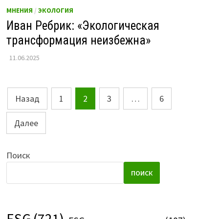
МНЕНИЯ
/
ЭКОЛОГИЯ
Иван Ребрик: «Экологическая
трансформация неизбежна»
11.06.2025
Пагинация
Назад
1
2
3
…
6
записей
Далее
Поиск
ПОИСК
ESG
(721)