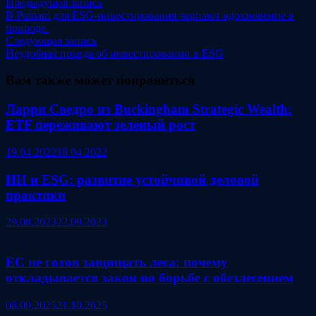
Навигация
Предыдущая
Предыдущая запись
запись:
В Putnam для ESG-инвестирования черпают вдохновение в
по
природе
записям
Следующая
Следующая запись
запись:
Неудобная правда об инвестировании в ESG
Вам также может понравиться
Ларри Сведро из Buckingham Strategic Wealth:
ETF переживают зеленый рост
19.04.2022
18.04.2022
ИИ и ESG: развитие устойчивой деловой
практики
29.08.2023
22.09.2023
ЕС не готов защищать леса: почему
откладывается закон по борьбе с обезлесением
08.09.2025
21.10.2025