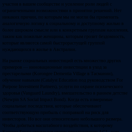
участия в вашем сообществе и усиление роли людей с
ограниченными возможностями в принятии решений. Нет
никаких причин, по которым мы не могли бы применить
аналогичную логику к социальному и доступному жилью в
более широком смысле или к конкретным группам населения,
таким как пожилые женщины, которым грозит бездомность,
которые являются самой быстрорастущей группой
нуждающихся в жилье в Австралии.
На рынке социальных инвестиций есть множество других
примеров — инновационные инвестиции в уход за
престарелыми (Korongee Dementia Village в Тасмании),
обучение навыкам (Catalyst Education под руководством For
Purpose Investment Partners), услуги по охране психического
здоровья (Vanguard Laundry), вмешательство в раннем детстве
(Newpin SA Social Impact Bond). Когда есть измеримые
социальные последствия, которые обеспечивают
соответствующую прибыль с поправкой на риск для
инвесторов. Но все они относительно небольшого размера.
Чтобы добиться масштабного воздействия, к которому
Кэннон-Брукс стремился своим предложением AGL, нам