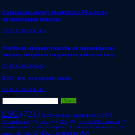
Companion.energy привлекла $9 млн на
оптимизацию энергии
29.05.2026
17.06.2026
Northvolt продает участок по производству
аккумуляторов и сокращает рабочую силу
15.08.2024
16.09.2024
ESG: все, что нужно знать
19.09.2022
16.09.2022
Поиск
Поиск
ESG
(721)
ESG-инвестирование
(107)
ESG-рейтинги
(34)
США
(25)
внедрение ESG в компании
(23)
Китай
(20)
возобновляемые источники энергии
(30)
выбросы парниковых газов
(23)
китай
(102)
компании
(82)
европа
(28)