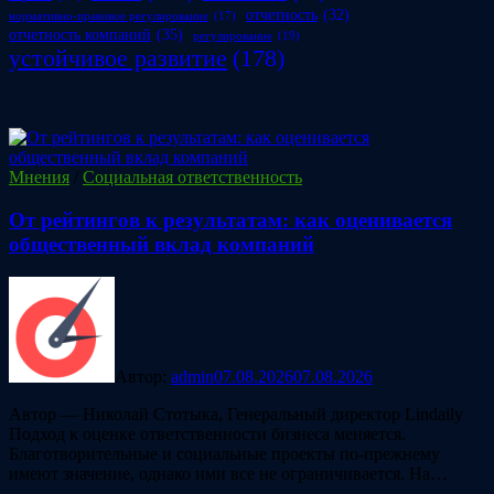
отчетность
(32)
нормативно-правовое регулирование
(17)
отчетность компаний
(35)
регулирование
(19)
устойчивое развитие
(178)
Мнения
/
Социальная ответственность
От рейтингов к результатам: как оценивается
общественный вклад компаний
Автор:
admin
07.08.2026
07.08.2026
Автор — Николай Стотыка, Генеральный директор Lindaily
Подход к оценке ответственности бизнеса меняется.
Благотворительные и социальные проекты по-прежнему
имеют значение, однако ими все не ограничивается. На…