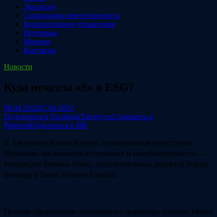
Экология
Социальная ответственность
Корпоративное управление
Интервью
Мнения
Контакты
Новости
Куда исчезла «S» в ESG?
08.04.2022
07.04.2022
Поделиться в Facebook
Твитнуть
Сохранить в
Pinterest
Поделиться в ВК
В Австралии большой спрос на социальные инвестиции.
Проблемы заключаются в поставках и масштабируемости —
утверждает Ребекка Томас, исполнительный директор Impact
Investing в Social Ventures Australia.
Громкое предложение генерального директора Atlassian Майка