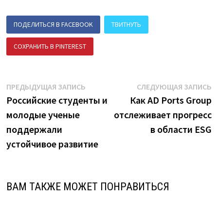
ПОДЕЛИТЬСЯ В FACEBOOK
ТВИТНУТЬ
СОХРАНИТЬ В PINTEREST
ПОДЕЛИТЬСЯ В ВК
Навигация
Предыдущая
С
ПРЕДЫДУЩАЯ ЗАПИСЬ
СЛЕДУЮЩАЯ ЗАПИСЬ
запись:
з
Российские студенты и
Как AD Ports Group
по
молодые ученые
отслеживает прогресс
записям
поддержали
в области ESG
устойчивое развитие
ВАМ ТАКЖЕ МОЖЕТ ПОНРАВИТЬСЯ