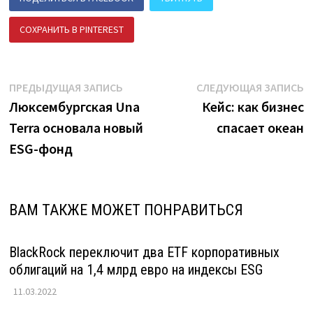
СОХРАНИТЬ В PINTEREST
ПОДЕЛИТЬСЯ В ВК
Навигация
Предыдущая
С
ПРЕДЫДУЩАЯ ЗАПИСЬ
СЛЕДУЮЩАЯ ЗАПИСЬ
запись:
з
Люксембургская Una
Кейс: как бизнес
по
Terra основала новый
спасает океан
записям
ESG-фонд
ВАМ ТАКЖЕ МОЖЕТ ПОНРАВИТЬСЯ
BlackRock переключит два ETF корпоративных
облигаций на 1,4 млрд евро на индексы ESG
11.03.2022