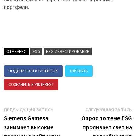
портфели.
ОТМЕЧЕНО
ESG
ESG-ИНВЕСТИРОВАНИЕ
ПОДЕЛИТЬСЯ В FACEBOOK
ТВИТНУТЬ
СОХРАНИТЬ В PINTEREST
ПОДЕЛИТЬСЯ В ВК
Навигация
Предыдущая
С
ПРЕДЫДУЩАЯ ЗАПИСЬ
СЛЕДУЮЩАЯ ЗАПИСЬ
запись:
з
Siemens Gamesa
Опрос по теме ESG
по
занимает высокие
проливает свет на
записям