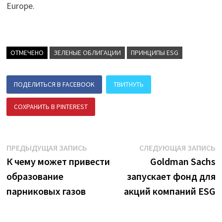
Europe.
ОТМЕЧЕНО
ЗЕЛЕНЫЕ ОБЛИГАЦИИ
ПРИНЦИПЫ ESG
ПОДЕЛИТЬСЯ В FACEBOOK
ТВИТНУТЬ
СОХРАНИТЬ В PINTEREST
ПОДЕЛИТЬСЯ В ВК
Навигация
Предыдущая
С
ПРЕДЫДУЩАЯ ЗАПИСЬ
СЛЕДУЮЩАЯ ЗАПИСЬ
запись:
з
К чему может привести
Goldman Sachs
по
образование
запускает фонд для
записям
парниковых газов
акций компаний ESG