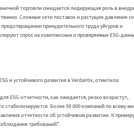
ничной торговли ожидается лидирующая роль в внедр
твенно. Сложные сети поставок и растущее давление с
о предотвращении принудительного труда уйгуров и
улируют спрос на комплексные и проверяемые ESG-данн
SG и устойчивого развития в Verdantix, отметила:
для ESG-отчетности, как ожидается, резко возрастут,
его стабилизируются. Более 50 000 компаний по всему ми
вления отчетности об устойчивом развитии. К примеру
есоблюдения требований”.