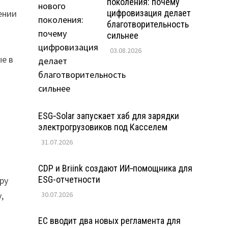
поколения: почему
ении
цифровизация делает
благотворительность
о
сильнее
03.08.2026
ые в
ESG‑Solar запускает хаб для зарядки
электрогрузовиков под Касселем
31.07.2026
CDP и Briink создают ИИ‑помощника для
ESG-отчетности
ру
30.07.2026
,
ЕС вводит два новых регламента для