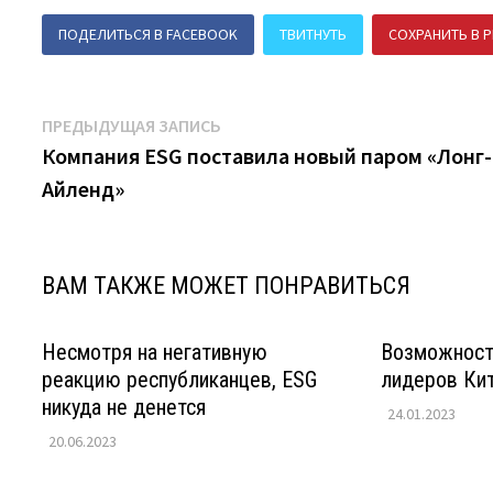
ПОДЕЛИТЬСЯ В FACEBOOK
ТВИТНУТЬ
СОХРАНИТЬ В P
Навигация
Предыдущая
ПРЕДЫДУЩАЯ ЗАПИСЬ
запись:
Компания ESG поставила новый паром «Лонг-
по
Айленд»
записям
ВАМ ТАКЖЕ МОЖЕТ ПОНРАВИТЬСЯ
Несмотря на негативную
Возможност
реакцию республиканцев, ESG
лидеров Ки
никуда не денется
24.01.2023
20.06.2023