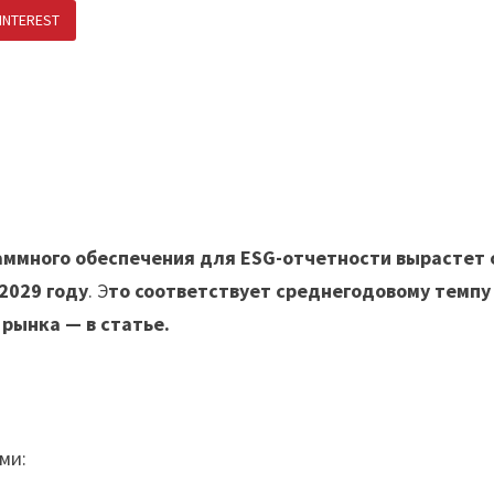
INTEREST
ПОДЕЛИТЬСЯ В ВК
аммного обеспечения для ESG-отчетности вырастет 
 2029 году
. Э
то соответствует среднегодовому темпу
 рынка — в статье.
ми: