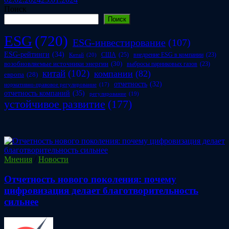
Поиск
Поиск
ESG
(720)
ESG-инвестирование
(107)
ESG-рейтинги
(34)
США
(25)
внедрение ESG в компании
(23)
Китай
(20)
возобновляемые источники энергии
(30)
выбросы парниковых газов
(23)
китай
(102)
компании
(82)
европа
(28)
отчетность
(32)
нормативно-правовое регулирование
(17)
отчетность компаний
(35)
регулирование
(19)
устойчивое развитие
(177)
Мнения
/
Новости
Отчетность нового поколения: почему
цифровизация делает благотворительность
сильнее