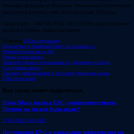
биржевых индексов на 18 рынках. Финансовый год компаний
завершается в период с мая 2024 года по май 2025 года.
Среди бирж — S&P 500, FTSE 100, TSX 60 и другие крупные
индексы в Европе, Азии и Австралии.
Отмечено
ESG
исследование
Поделиться в Facebook
Твитнуть
Сохранить в
Pinterest
Поделиться в ВК
Навигация
Предыдущая
Предыдущая запись
запись:
Microsoft удвоила соглашения по удалению углерода
по
Следующая
Следующая запись
записям
запись:
Таиланд приближается к триллиону батов на рынке
ESG‑облигаций
Вам также может понравиться
Илон Маск назвал ESG «мошенничеством».
Почему он может быть прав?
27.05.2022
25.05.2022
Интеграция ESG и раскрытие информации на