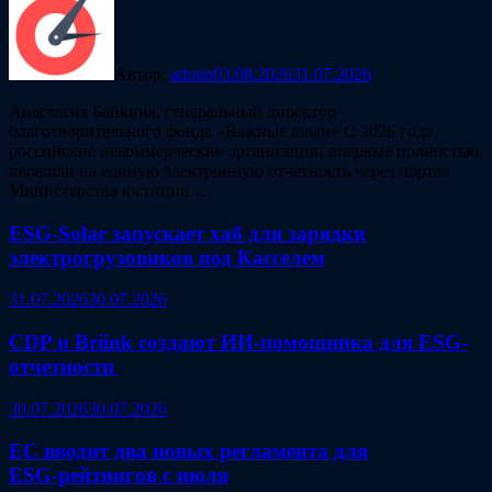
Автор:
admin
03.08.2026
31.07.2026
Анастасия Байкина, генеральный директор
благотворительного фонда «Важные люди» С 2026 года
российские некоммерческие организации впервые полностью
перешли на единую электронную отчетность через портал
Министерства юстиции.…
ESG‑Solar запускает хаб для зарядки
электрогрузовиков под Касселем
31.07.2026
30.07.2026
CDP и Briink создают ИИ‑помощника для ESG-
отчетности
30.07.2026
30.07.2026
ЕС вводит два новых регламента для
ESG‑рейтингов с июля