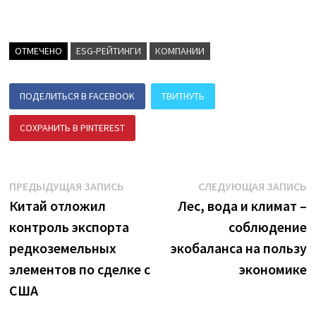
ОТМЕЧЕНО
ESG-РЕЙТИНГИ
КОМПАНИИ
ПОДЕЛИТЬСЯ В FACEBOOK
ТВИТНУТЬ
СОХРАНИТЬ В PINTEREST
ПОДЕЛИТЬСЯ В ВК
Навигация
Предыдущая
С
ПРЕДЫДУЩАЯ ЗАПИСЬ
СЛЕДУЮЩАЯ ЗАПИСЬ
запись:
з
Китай отложил
Лес, вода и климат –
по
контроль экспорта
соблюдение
записям
редкоземельных
экобаланса на пользу
элементов по сделке с
экономике
США