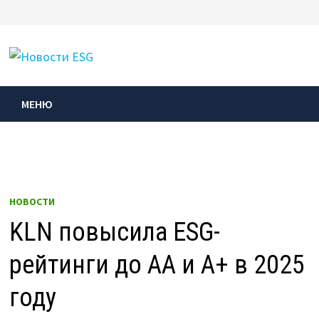
Перейти
к
МЕНЮ
содержимому
МЕНЮ
НОВОСТИ
KLN повысила ESG-
рейтинги до AA и A+ в 2025
году