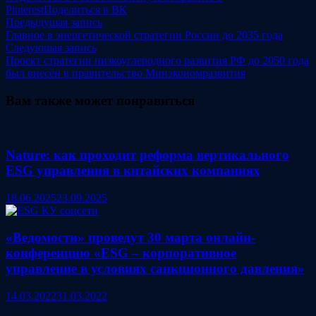
Pinterest
Поделиться в ВК
Навигация
Предыдущая
Предыдущая запись
запись:
Главное в энергетической стратегии России до 2035 года
по
Следующая
Следующая запись
записям
запись:
Проект стратегии низкоуглеродного развития РФ до 2050 года
был внесён в правительство Минэкономразвития
Вам также может понравиться
Nature: как проходит реформа вертикального
ESG управления в китайских компаниях
18.06.2025
23.09.2025
«Ведомости» проведут 30 марта онлайн-
конференцию «ESG – корпоративное
управление в условиях санкционного давления»
14.03.2022
31.03.2022