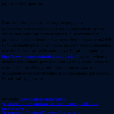
развития ESG-практик.
В письме отмечено, что необходимо разделять
приверженность международным и национальным целям,
стандартам и принципам в области ESG и устойчивого
развития, включая Цели в области устойчивого развития ООН
(UN Sustainable Development Goals, как этот термин определен
на сайте Организации Объединенных Наций на странице:
https://www.un.org/sustainabledevelopment/ru/
, далее – «Цели в
области устойчивого развития» или «ЦУР»), и национальные
цели в области ESG и устойчивого развития, как это
определено в соответствующих законодательных документах
Российской Федерации.
Отмечено
ESG-альянс
корпоративное
управление
оон
социальная ответственность
устойчивое
развитие
цур
Поделиться в Facebook
Твитнуть
Сохранить в