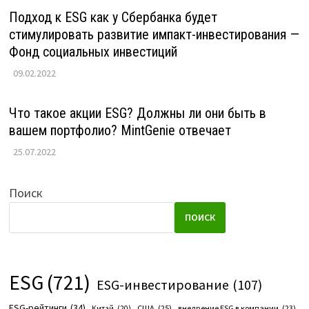
Подход к ESG как у Сбербанка будет
стимулировать развитие импакт-инвестирования —
Фонд социальных инвестиций
09.02.2022
Что такое акции ESG? Должны ли они быть в
вашем портфолио? MintGenie отвечает
25.07.2022
Поиск
ПОИСК
ESG
(721)
ESG-инвестирование
(107)
ESG-рейтинги
(34)
США
(25)
внедрение ESG в компании
(23)
Китай
(20)