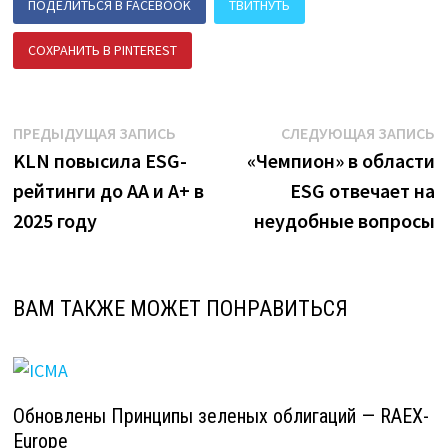
ПОДЕЛИТЬСЯ В FACEBOOK
ТВИТНУТЬ
СОХРАНИТЬ В PINTEREST
ПОДЕЛИТЬСЯ В ВК
Навигация
Предыдущая
С
ПРЕДЫДУЩАЯ ЗАПИСЬ
СЛЕДУЮЩАЯ ЗАПИСЬ
запись:
з
KLN повысила ESG-
«Чемпион» в области
по
рейтинги до AA и A+ в
ESG отвечает на
записям
2025 году
неудобные вопросы
ВАМ ТАКЖЕ МОЖЕТ ПОНРАВИТЬСЯ
Обновлены Принципы зеленых облигаций — RAEX-
Europe