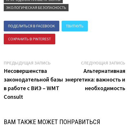
ЭКОЛОГИЧЕСКАЯ БЕЗОПАСНОСТЬ
ПОДЕЛИТЬСЯ В FACEBOOK
ТВИТНУТЬ
СОХРАНИТЬ В PINTEREST
ПОДЕЛИТЬСЯ В ВК
Навигация
Предыдущая
С
ПРЕДЫДУЩАЯ ЗАПИСЬ
СЛЕДУЮЩАЯ ЗАПИСЬ
запись:
з
Несовершенства
Альтернативная
по
законодательной базы
энергетика: важность и
записям
в работе с ВИЭ – WMT
необходимость
Consult
ВАМ ТАКЖЕ МОЖЕТ ПОНРАВИТЬСЯ