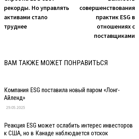
по
рекорды. Но управлять
совершенствования
записям
активами стало
практик ESG в
труднее
отношениях с
поставщиками
ВАМ ТАКЖЕ МОЖЕТ ПОНРАВИТЬСЯ
Компания ESG поставила новый паром «Лонг-
Айленд»
29.05.2025
Реакция ESG может ослабить интерес инвесторов
к США, но в Канаде наблюдается отскок