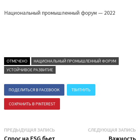
Национальный промышленный форум — 2022
ОТМЕЧЕНО
НАЦИОНАЛЬНЫЙ ПРОМЫШЛЕННЫЙ ФОРУМ
УСТОЙЧИВОЕ РАЗВИТИЕ
ПОДЕЛИТЬСЯ В FACEBOOK
ТВИТНУТЬ
СОХРАНИТЬ В PINTEREST
ПОДЕЛИТЬСЯ В ВК
Навигация
Предыдущая
С
ПРЕДЫДУЩАЯ ЗАПИСЬ
СЛЕДУЮЩАЯ ЗАПИСЬ
запись:
з
Спрос на ESG бьет
Важность