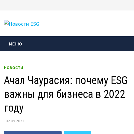
Перейти
к
МЕНЮ
содержимому
МЕНЮ
НОВОСТИ
Ачал Чаурасия: почему ESG
важны для бизнеса в 2022
году
02.09.2022