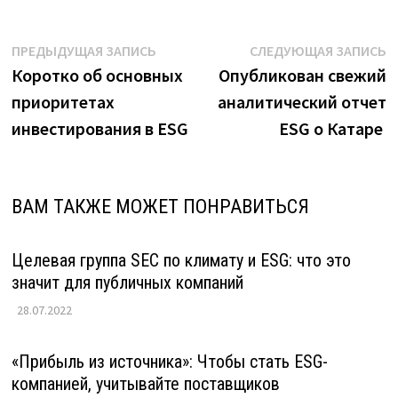
Навигация
Предыдущая
С
ПРЕДЫДУЩАЯ ЗАПИСЬ
СЛЕДУЮЩАЯ ЗАПИСЬ
запись:
з
Коротко об основных
Опубликован свежий
по
приоритетах
аналитический отчет
записям
инвестирования в ESG
ESG о Катаре
ВАМ ТАКЖЕ МОЖЕТ ПОНРАВИТЬСЯ
Целевая группа SEC по климату и ESG: что это
значит для публичных компаний
28.07.2022
«Прибыль из источника»: Чтобы стать ESG-
компанией, учитывайте поставщиков