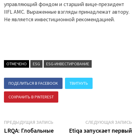
управляющий фондом и старший вице-президент
IIFL AMC. Выраженные взгляды принадлежат автору.
Не является инвестиционной рекомендацией.
ОТМЕЧЕНО
ESG
ESG-ИНВЕСТИРОВАНИЕ
ПОДЕЛИТЬСЯ В FACEBOOK
ТВИТНУТЬ
СОХРАНИТЬ В PINTEREST
ПОДЕЛИТЬСЯ В ВК
Навигация
Предыдущая
С
ПРЕДЫДУЩАЯ ЗАПИСЬ
СЛЕДУЮЩАЯ ЗАПИСЬ
запись:
з
LRQA: Глобальные
Etiqa запускает первый
по