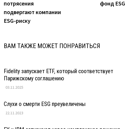
потрясения
фонд ESG
записям
подвергают компании
ESG-риску
ВАМ ТАКЖЕ МОЖЕТ ПОНРАВИТЬСЯ
Fidelity запускает ETF, который соответствует
Парижскому соглашению
03.11.2025
Слухи о смерти ESG преувеличены
22.11.2023