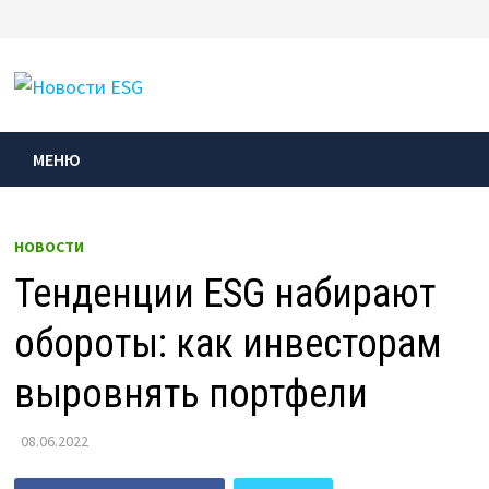
Перейти
к
МЕНЮ
содержимому
МЕНЮ
НОВОСТИ
Тенденции ESG набирают
обороты: как инвесторам
выровнять портфели
08.06.2022