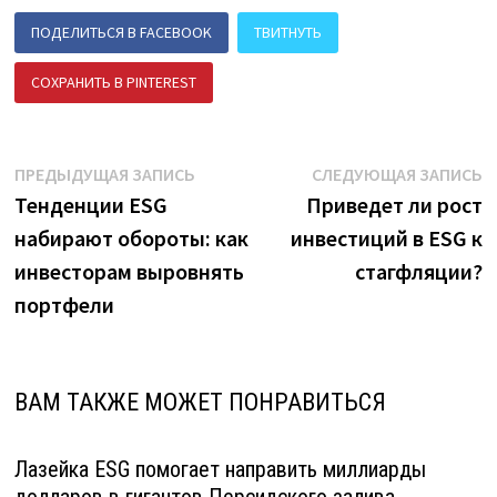
ПОДЕЛИТЬСЯ В FACEBOOK
ТВИТНУТЬ
СОХРАНИТЬ В PINTEREST
ПОДЕЛИТЬСЯ В ВК
Навигация
Предыдущая
С
ПРЕДЫДУЩАЯ ЗАПИСЬ
СЛЕДУЮЩАЯ ЗАПИСЬ
запись:
з
Тенденции ESG
Приведет ли рост
по
набирают обороты: как
инвестиций в ESG к
записям
инвесторам выровнять
стагфляции?
портфели
ВАМ ТАКЖЕ МОЖЕТ ПОНРАВИТЬСЯ
Лазейка ESG помогает направить миллиарды