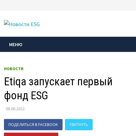
Перейти
к
МЕНЮ
содержимому
МЕНЮ
НОВОСТИ
Etiqa запускает первый
фонд ESG
08.06.2022
ПОДЕЛИТЬСЯ В FACEBOOK
ТВИТНУТЬ