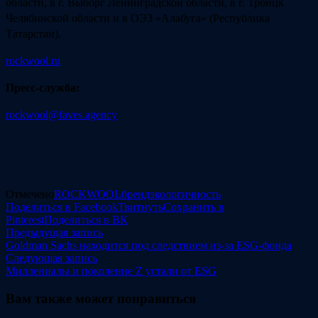
области, в г. Выборг Ленинградской области, в г. Троицк
Челябинской области и в ОЭЗ «Алабуга» (Республика
Татарстан).
rockwool.ru
Пресс-служба:
rockwool@faves.agency
Отмечено
ROCKWOOL
бренд
экологичность
Поделиться в Facebook
Твитнуть
Сохранить в
Pinterest
Поделиться в ВК
Навигация
Предыдущая
Предыдущая запись
запись:
Goldman Sachs находится под следствием из-за ESG-фонда
по
Следующая
Следующая запись
записям
запись:
Миллениалы и поколение Z устали от ESG
Вам также может понравиться