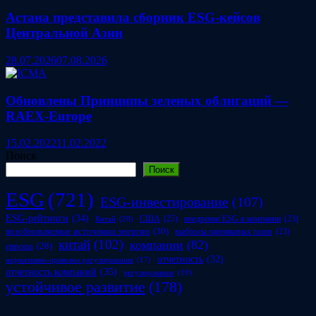
Астана представила сборник ESG‑кейсов
Центральной Азии
28.07.2026
07.08.2026
Обновлены Принципы зеленых облигаций —
RAEX-Europe
15.02.2022
11.02.2022
Поиск
Поиск
ESG
(721)
ESG-инвестирование
(107)
ESG-рейтинги
(34)
США
(25)
внедрение ESG в компании
(23)
Китай
(20)
возобновляемые источники энергии
(30)
выбросы парниковых газов
(23)
китай
(102)
компании
(82)
европа
(28)
отчетность
(32)
нормативно-правовое регулирование
(17)
отчетность компаний
(35)
регулирование
(19)
устойчивое развитие
(178)